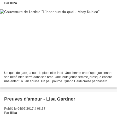
Par
liliba
Un quai de gare, la nuit, la pluie et le froid. Une femme entre’aperçue, tenant
son bébé bien serré dans ses bras. Une toute jeune femme, presque encore
une enfant. À l’air épuisé. Un peu paumé. Quand Heidi croise par hasard
une seconde fois cette inconnue,...
Preuves d'amour - Lisa Gardner
Publié le 04/07/2017 à 08:37
Par
liliba