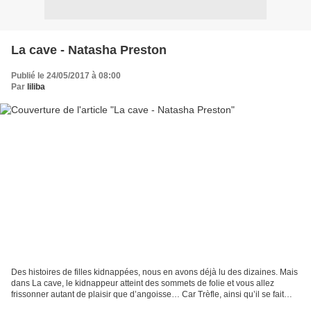
La cave - Natasha Preston
Publié le 24/05/2017 à 08:00
Par
liliba
Des histoires de filles kidnappées, nous en avons déjà lu des dizaines. Mais
dans La cave, le kidnappeur atteint des sommets de folie et vous allez
frissonner autant de plaisir que d’angoisse… Car Trèfle, ainsi qu’il se fait
appeler par les pauvres filles...