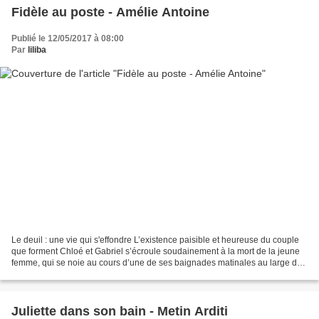
Fidèle au poste - Amélie Antoine
Publié le 12/05/2017 à 08:00
Par
liliba
Le deuil : une vie qui s'effondre L’existence paisible et heureuse du couple
que forment Chloé et Gabriel s’écroule soudainement à la mort de la jeune
femme, qui se noie au cours d’une de ses baignades matinales au large de
Saint Malo où ils vivent. Le...
Juliette dans son bain - Metin Arditi