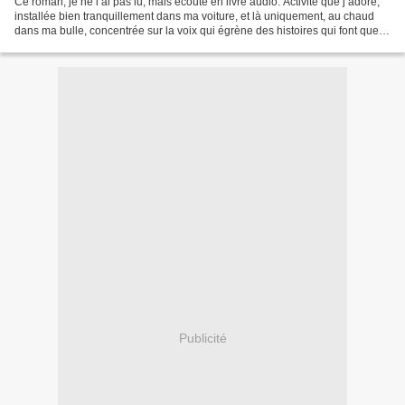
Ce roman, je ne l’ai pas lu, mais écouté en livre audio. Activité que j’adore,
installée bien tranquillement dans ma voiture, et là uniquement, au chaud
dans ma bulle, concentrée sur la voix qui égrène des histoires qui font que
mes trajets passent très...
Publicité