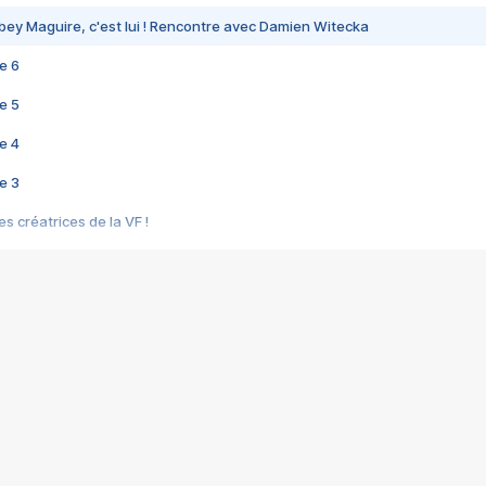
bey Maguire, c'est lui ! Rencontre avec Damien Witecka
e 6
e 5
e 4
e 3
s créatrices de la VF !
e 2
e 1
e Mektoub My Love arrive enfin ! Rencontre avec Shaïn Boumedine et Sal
i : après Toni en famille
elle réalise le bouleversant Dites lui que je l'aime
ais ! Rencontre autour de Vie privée de Rebecca Zlotowski