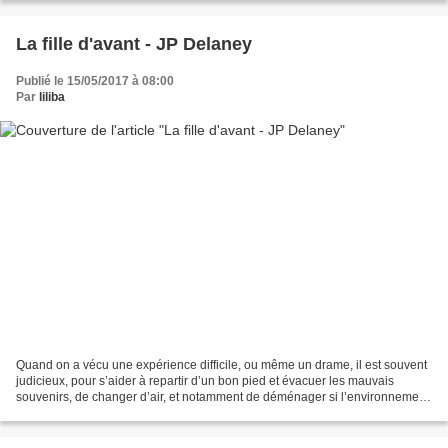
La fille d'avant - JP Delaney
Publié le 15/05/2017 à 08:00
Par
liliba
Quand on a vécu une expérience difficile, ou même un drame, il est souvent
judicieux, pour s’aider à repartir d’un bon pied et évacuer les mauvais
souvenirs, de changer d’air, et notamment de déménager si l’environnement
quotidien rappelle ce qu’on a...