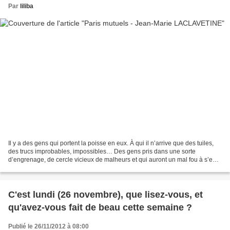
Par
liliba
Il y a des gens qui portent la poisse en eux. À qui il n’arrive que des tuiles,
des trucs improbables, impossibles… Des gens pris dans une sorte
d’engrenage, de cercle vicieux de malheurs et qui auront un mal fou à s’en
sortir. Vincent est de ceux-là,...
C'est lundi (26 novembre), que lisez-vous, et
qu'avez-vous fait de beau cette semaine ?
Publié le 26/11/2012 à 08:00