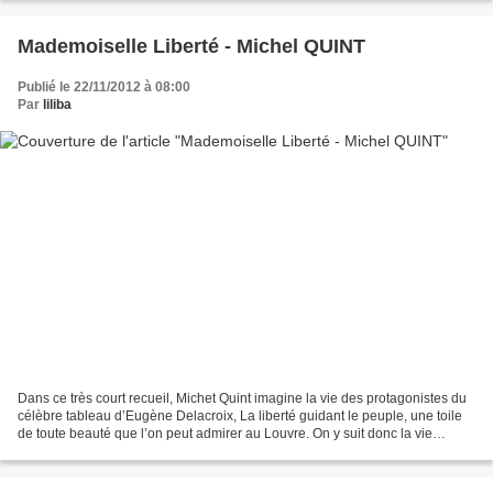
Mademoiselle Liberté - Michel QUINT
Publié le 22/11/2012 à 08:00
Par
liliba
Dans ce très court recueil, Michet Quint imagine la vie des protagonistes du
célèbre tableau d’Eugène Delacroix, La liberté guidant le peuple, une toile
de toute beauté que l’on peut admirer au Louvre. On y suit donc la vie
d’Eugénie, une jeune femme...