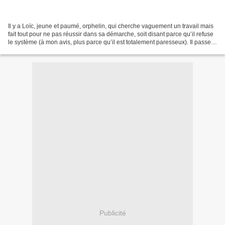
Il y a Loïc, jeune et paumé, orphelin, qui cherche vaguement un travail mais
fait tout pour ne pas réussir dans sa démarche, soit disant parce qu’il refuse
le système (à mon avis, plus parce qu’il est totalement paresseux). Il passe
son temps sous l’influence...
Publicité