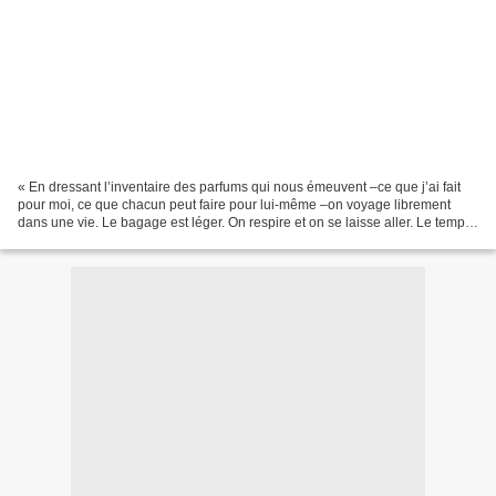
« En dressant l’inventaire des parfums qui nous émeuvent –ce que j’ai fait
pour moi, ce que chacun peut faire pour lui-même –on voyage librement
dans une vie. Le bagage est léger. On respire et on se laisse aller. Le temps
n’existe plus : car c’est aussi...