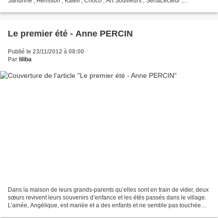
Sandrine , Hérisson , Katell , Choco , Art Souilleurs , SeriaLecteur ,
Estellecalim , Margotte...
Le premier été - Anne PERCIN
Publié le 23/11/2012 à 08:00
Par
liliba
Dans la maison de leurs grands-parents qu’elles sont en train de vider, deux
sœurs revivent leurs souvenirs d’enfance et les étés passés dans le village.
L’ainée, Angélique, est mariée et a des enfants et ne semble pas touchée
par la nostalgie, ne sent...