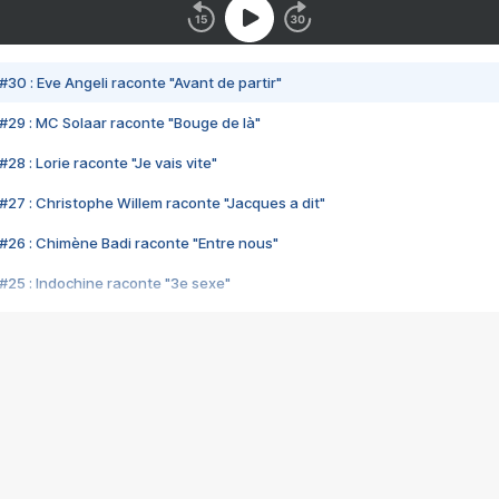
#30 : Eve Angeli raconte "Avant de partir"
#29 : MC Solaar raconte "Bouge de là"
28 : Lorie raconte "Je vais vite"
#27 : Christophe Willem raconte "Jacques a dit"
#26 : Chimène Badi raconte "Entre nous"
#25 : Indochine raconte "3e sexe"
#24 : Zaho raconte "C'est chelou"
#23 : Patrick Bruel raconte "Au café des délices"
#22 : Kyo raconte "Le chemin"
#21 : Nolwenn Leroy raconte "Cassé"
#20 : Patrick Hernandez raconte "Born to be alive"