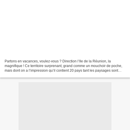
Partons en vacances, voulez-vous ? Direction l’Ile de la Réunion, la
magnifique ! Ce territoire surprenant, grand comme un mouchoir de poche,
mais dont on a l’impression qu’il contient 20 pays tant les paysages sont
différents d’un endroit à un autre....