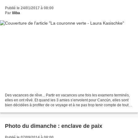
Publié le 24/01/2017 à 08:00
Par
liliba
Des vacances de rêve... Partir en vacances une fois les examens terminés,
elles en ont rêvé. Et quand les 3 amies s’envolent pour Cancún, elles sont
bien décidées à profiter de ce voyage et à ne pas trop tenir compte de toutes
les recommandations maternelles...
Photo du dimanche : enclave de paix
Publié le 07/09/2014 à 08:00