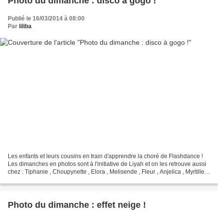
Photo du dimanche : disco à gogo !
Publié le 16/03/2014 à 08:00
Par
liliba
Les enfants et leurs cousins en train d'apprendre la choré de Flashdance !
Les dimanches en photos sont à l'initiative de Liyah et on les retrouve aussi
chez : Tiphanie , Choupynette , Elora , Melisende , Fleur , Anjelica , Myrtille ,
Sandrine , Hérisson...
Photo du dimanche : effet neige !