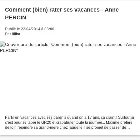
Comment (bien) rater ses vacances - Anne
PERCIN
Publié le 22/04/2014 à 08:00
Par
liliba
Partir en vacances avec ses parents quand on a 17 ans, ça craint ! Surtout si
c’est pour se taper le GR20 et crapahuter toute la journée... Maxime préfère
de loin rejoindre sa grand-mère chez laquelle il se promet de passer de
bonnes vacances à sa façon...