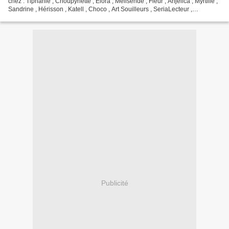
chez : Tiphanie , Choupynette , Elora , Melisende , Fleur , Anjelica , Myrtille ,
Sandrine , Hérisson , Katell , Choco , Art Souilleurs , SeriaLecteur ,
Estellecalim , Margotte...
Publicité