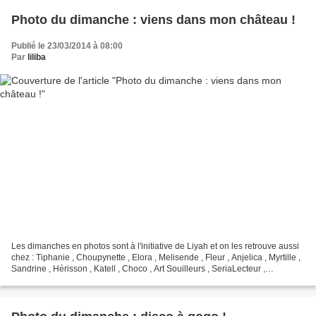
Photo du dimanche : viens dans mon château !
Publié le 23/03/2014 à 08:00
Par
liliba
Les dimanches en photos sont à l'initiative de Liyah et on les retrouve aussi
chez : Tiphanie , Choupynette , Elora , Melisende , Fleur , Anjelica , Myrtille ,
Sandrine , Hérisson , Katell , Choco , Art Souilleurs , SeriaLecteur ,
Estellecalim , Margotte...