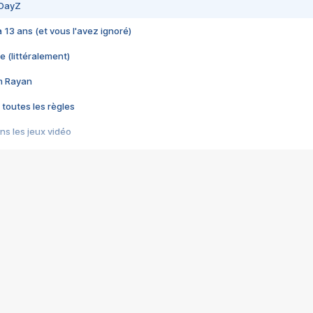
 DayZ
 a 13 ans (et vous l'avez ignoré)
e (littéralement)
im Rayan
 toutes les règles
s les jeux vidéo
us choquant de Rockstar ? - Le scandale BULLY
e plus moche de Steam
du RÊVE tourne au CAUCHEMAR
pendant 8 heures
it… à tort
umiliés par un jeu vidéo
ire - Final Fantasy 8