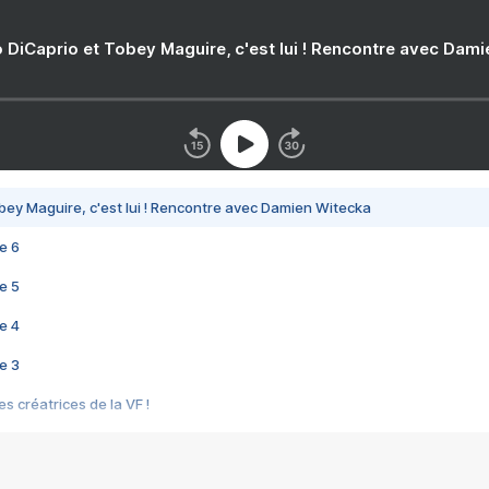
 DiCaprio et Tobey Maguire, c'est lui ! Rencontre avec Dam
bey Maguire, c'est lui ! Rencontre avec Damien Witecka
e 6
e 5
e 4
e 3
s créatrices de la VF !
e 2
e 1