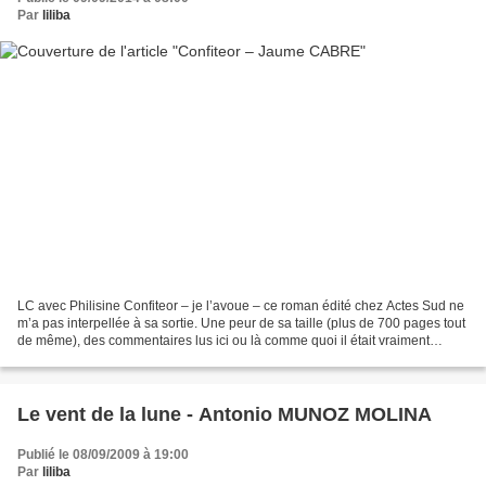
Par
liliba
LC avec Philisine Confiteor – je l’avoue – ce roman édité chez Actes Sud ne
m’a pas interpellée à sa sortie. Une peur de sa taille (plus de 700 pages tout
de même), des commentaires lus ici ou là comme quoi il était vraiment
difficile à lire, une envie...
Le vent de la lune - Antonio MUNOZ MOLINA
Publié le 08/09/2009 à 19:00
Par
liliba