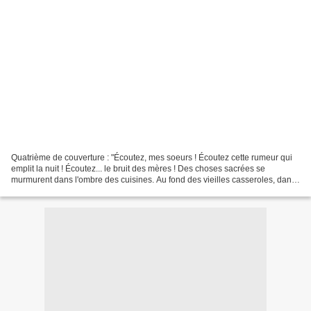
Quatrième de couverture : "Écoutez, mes soeurs ! Écoutez cette rumeur qui
emplit la nuit ! Écoutez... le bruit des mères ! Des choses sacrées se
murmurent dans l'ombre des cuisines. Au fond des vieilles casseroles, dans
des odeurs d'épices, magie et recettes...