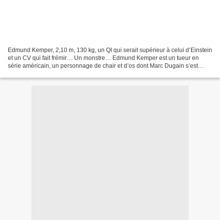
Edmund Kemper, 2,10 m, 130 kg, un QI qui serait supérieur à celui d’Einstein
et un CV qui fait frémir… Un monstre… Edmund Kemper est un tueur en
série américain, un personnage de chair et d’os dont Marc Dugain s’est
inspiré pour ce roman. Un roman dérangeant,...