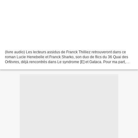
(livre audio) Les lecteurs assidus de Franck Thilliez retrouveront dans ce
roman Lucie Henebelle et Franck Sharko, son duo de flics du 36 Quai des
Orfèvres, déjà rencontrés dans Le syndrome [E] et Gataca. Pour ma part,
n’étant pas une habituée de cet...