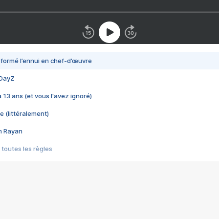
nsformé l’ennui en chef-d’œuvre
 DayZ
 a 13 ans (et vous l'avez ignoré)
e (littéralement)
im Rayan
 toutes les règles
s les jeux vidéo
us choquant de Rockstar ? - Le scandale BULLY
e plus moche de Steam