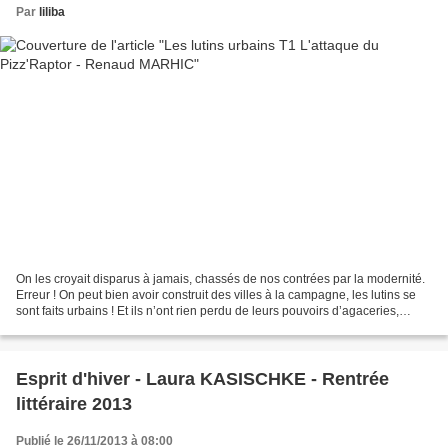
Par
liliba
On les croyait disparus à jamais, chassés de nos contrées par la modernité.
Erreur ! On peut bien avoir construit des villes à la campagne, les lutins se
sont faits urbains ! Et ils n’ont rien perdu de leurs pouvoirs d’agaceries,
tracasseries, et espiègleries…...
Esprit d'hiver - Laura KASISCHKE - Rentrée
littéraire 2013
Publié le 26/11/2013 à 08:00