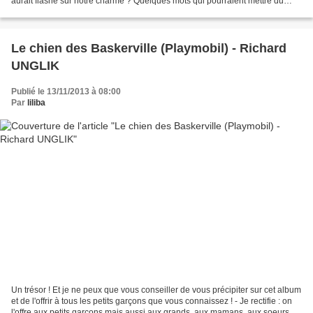
aurait flashé sur notre charme ? Quelques mots qui pourraient mettre du
piment dans notre vie bien rangée…...
Le chien des Baskerville (Playmobil) - Richard
UNGLIK
Publié le 13/11/2013 à 08:00
Par
liliba
Un trésor ! Et je ne peux que vous conseiller de vous précipiter sur cet album
et de l'offrir à tous les petits garçons que vous connaissez ! - Je rectifie : on
l'offre aux petits garçons mais aussi aux grands, aux mamans, aux soeurs...