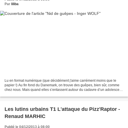
Par
liliba
Lu en format numérique (que décidément j'aime carrément moins que le
papier !) Au fin fond du Danemark, on trouve des guêpes, bien sûr, comme
chez nous. Mais quand elles s’entassent autour du cadavre d’un adolescent,
c’est déjà plus bizarre, surtout en...
Les lutins urbains T1 L'attaque du Pizz'Raptor -
Renaud MARHIC
Publié le 04/12/2013 à 08:00