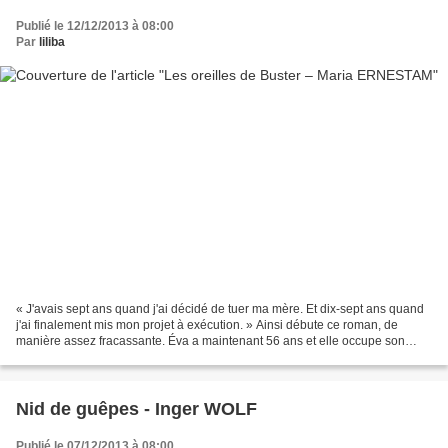
Publié le 12/12/2013 à 08:00
Par
liliba
« J'avais sept ans quand j'ai décidé de tuer ma mère. Et dix-sept ans quand
j'ai finalement mis mon projet à exécution. » Ainsi débute ce roman, de
manière assez fracassante. Éva a maintenant 56 ans et elle occupe son
temps à cultiver ses rosiers, partageant...
Nid de guêpes - Inger WOLF
Publié le 07/12/2013 à 08:00