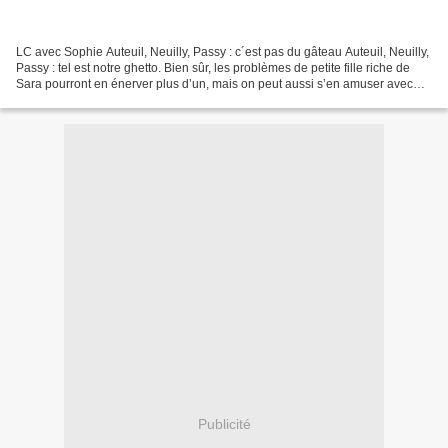
LC avec Sophie Auteuil, Neuilly, Passy : c´est pas du gâteau Auteuil, Neuilly,
Passy : tel est notre ghetto. Bien sûr, les problèmes de petite fille riche de
Sara pourront en énerver plus d’un, mais on peut aussi s’en amuser avec
légèreté… Même si l’on...
Publicité