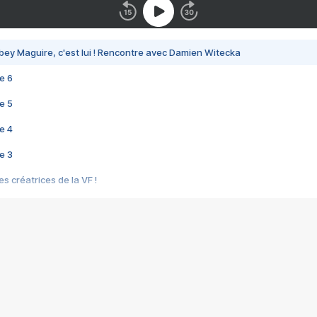
bey Maguire, c'est lui ! Rencontre avec Damien Witecka
e 6
e 5
e 4
e 3
s créatrices de la VF !
e 2
e 1
e Mektoub My Love arrive enfin ! Rencontre avec Shaïn Boumedine et Sal
i : après Toni en famille
elle réalise le bouleversant Dites lui que je l'aime