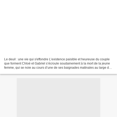
Le deuil : une vie qui s'effondre L’existence paisible et heureuse du couple
que forment Chloé et Gabriel s’écroule soudainement à la mort de la jeune
femme, qui se noie au cours d’une de ses baignades matinales au large de
Saint Malo où ils vivent. Le...