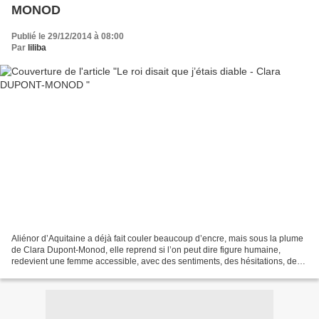
MONOD
Publié le 29/12/2014 à 08:00
Par
liliba
Aliénor d’Aquitaine a déjà fait couler beaucoup d’encre, mais sous la plume
de Clara Dupont-Monod, elle reprend si l’on peut dire figure humaine,
redevient une femme accessible, avec des sentiments, des hésitations, des
peurs. Comment ne pas avoir peur...