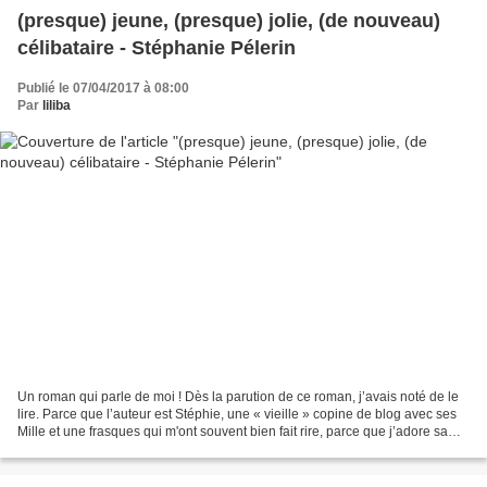
(presque) jeune, (presque) jolie, (de nouveau)
célibataire - Stéphanie Pélerin
Publié le 07/04/2017 à 08:00
Par
liliba
Un roman qui parle de moi ! Dès la parution de ce roman, j’avais noté de le
lire. Parce que l’auteur est Stéphie, une « vieille » copine de blog avec ses
Mille et une frasques qui m'ont souvent bien fait rire, parce que j’adore sa
plume, son humour et...