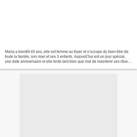
Maria a bientôt 40 ans, elle est femme au foyer et s’occupe du bien-être de
toute la famille, son mari et ses 3 enfants. Aujourd’hui est un jour spécial,
une date anniversaire et elle tente tant bien que mal de maintenir ses rituels
de ménage et d’entretien...