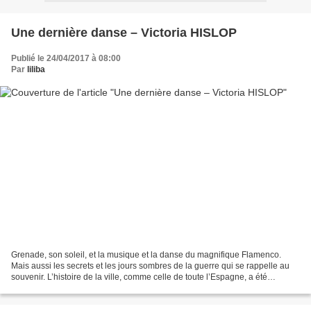
Une dernière danse – Victoria HISLOP
Publié le 24/04/2017 à 08:00
Par
liliba
Grenade, son soleil, et la musique et la danse du magnifique Flamenco.
Mais aussi les secrets et les jours sombres de la guerre qui se rappelle au
souvenir. L’histoire de la ville, comme celle de toute l’Espagne, a été
tragique, et les familles ont été...