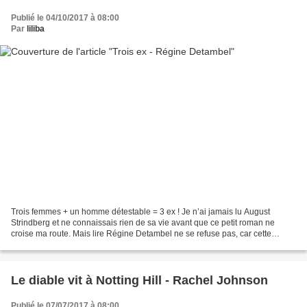
Publié le 04/10/2017 à 08:00
Par
liliba
Trois femmes + un homme détestable = 3 ex ! Je n’ai jamais lu August
Strindberg et ne connaissais rien de sa vie avant que ce petit roman ne
croise ma route. Mais lire Régine Detambel ne se refuse pas, car cette
auteur possède une plume magnifique et...
Le diable vit à Notting Hill - Rachel Johnson
Publié le 07/07/2017 à 08:00