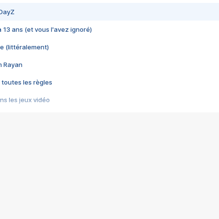
 DayZ
 a 13 ans (et vous l'avez ignoré)
e (littéralement)
im Rayan
 toutes les règles
s les jeux vidéo
us choquant de Rockstar ? - Le scandale BULLY
e plus moche de Steam
du RÊVE tourne au CAUCHEMAR
pendant 8 heures
it… à tort
umiliés par un jeu vidéo