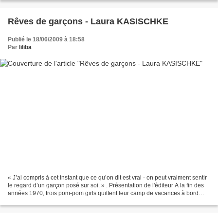
Rêves de garçons - Laura KASISCHKE
Publié le 18/06/2009 à 18:58
Par
liliba
« J’ai compris à cet instant que ce qu’on dit est vrai - on peut vraiment sentir
le regard d’un garçon posé sur soi. » . Présentation de l'éditeur A la fin des
années 1970, trois pom-pom girls quittent leur camp de vacances à bord
d'une Mustang décapotable...