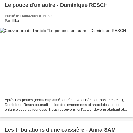
Le pouce d'un autre - Dominique RESCH
Publié le 16/06/2009 à 19:30
Par
liliba
Après Les poules (beaucoup aimé) et Pédiluve et Bénitier (pas encore lu),
Dominique Resch poursuit le récit des évènements et anecdotes de son
enfance et de sa jeunesse. Nous retrouvons ici l'auteur devenu étudiant et
toujours obsédé par la femme, les...
Les tribulations d'une caissière - Anna SAM