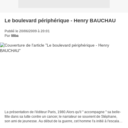
Le boulevard périphérique - Henry BAUCHAU
Publié le 20/06/2009 à 20:01
Par
liliba
La présentation de l'éditeur Paris, 1980.Alors qu'il " accompagne " sa belle-
fille dans sa lutte contre un cancer, le narrateur se souvient de Stéphane,
son ami de jeunesse. Au début de la guerre, cet homme l'a initié à l'escalade
et au dépassement de...