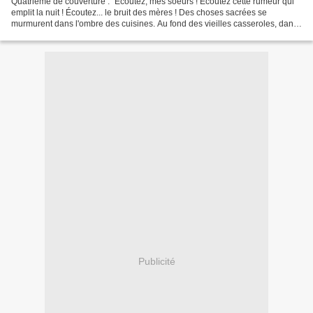
Quatrième de couverture : "Écoutez, mes soeurs ! Écoutez cette rumeur qui
emplit la nuit ! Écoutez... le bruit des mères ! Des choses sacrées se
murmurent dans l'ombre des cuisines. Au fond des vieilles casseroles, dans
des odeurs d'épices, magie et recettes...
Publicité