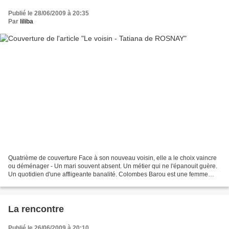
Publié le 28/06/2009 à 20:35
Par
liliba
Quatrième de couverture Face à son nouveau voisin, elle a le choix vaincre
ou déménager - Un mari souvent absent. Un métier qui ne l'épanouit guère.
Un quotidien d'une affligeante banalité. Colombes Barou est une femme
sans histoires. Une de ces femmes...
La rencontre
Publié le 26/06/2009 à 20:10