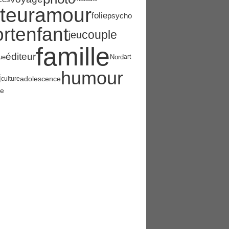
teur
amour
folie
psycho
rt
enfant
couple
jeu
famille
éditeur
ue
Nord
art
humour
i
adolescence
culture
ce