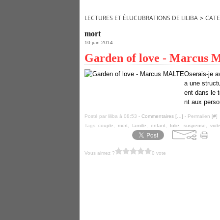
LECTURES ET ÉLUCUBRATIONS DE LILIBA
>
CATE
mort
10 juin 2014
Garden of love - Marcus
Oserais-je a
a une struct
ent dans le
nt aux perso
Posté par liliba à 08:53 -
Commentaires [
…
]
- Permalien [
#
]
Tags:
couple
,
mort
,
famille
,
enfant
,
folie
,
suspense
,
viol
Vous aimez ?
0 vote