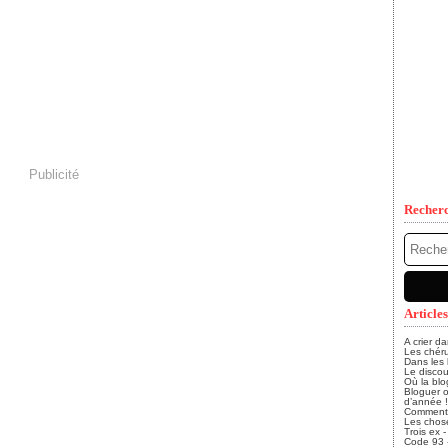
Publicité
Recher
Articles
A crier d
Les chéru
Dans les
Le discou
Où la blo
Bloguer o
d’année !
Comment, 
Les chose
Trois ex 
Code 93 - 