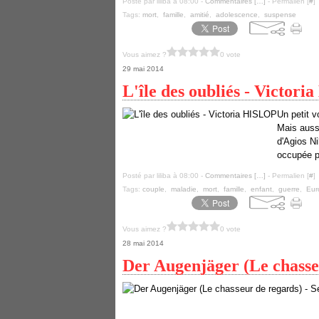
Posté par liliba à 08:00 -
Commentaires [
…
]
- Permalien [
#
]
Tags:
mort
,
famille
,
amitié
,
adolescence
,
suspense
Vous aimez ?
0 vote
29 mai 2014
L'île des oubliés - Victor
Un petit 
Mais aussi
d'Agios Ni
occupée pa
Posté par liliba à 08:00 -
Commentaires [
…
]
- Permalien [
#
]
Tags:
couple
,
maladie
,
mort
,
famille
,
enfant
,
guerre
,
Eur
Vous aimez ?
0 vote
28 mai 2014
Der Augenjäger (Le chasse