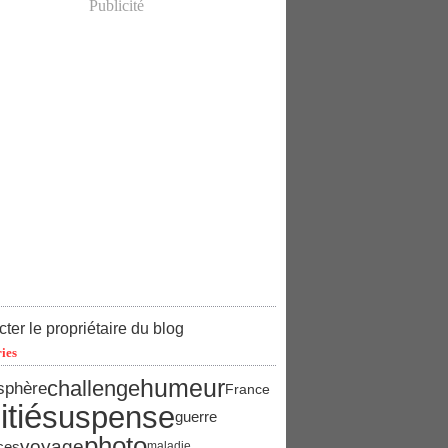
Publicité
ter le propriétaire du blog
ies
humeur
challenge
sphère
France
tié
suspense
guerre
photo
voyage
ces
maladie