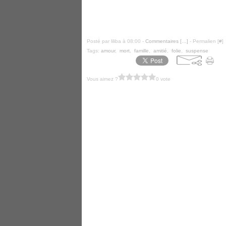
Posté par liliba à 08:00 -
Commentaires [
…
]
- Permalien [
#
]
Tags:
amour
,
mort
,
famille
,
amitié
,
folie
,
suspense
Vous aimez ?
0 vote