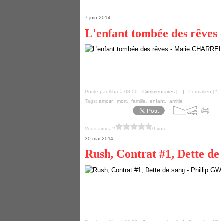
7 juin 2014
L'enfant tombée des rêv
Posté par liliba à 08:00 -
Commentaires [
…
]
- Permalien [
#
]
Tags:
amour
,
mort
,
famille
,
enfant
,
amitié
Vous aimez ?
0 vote
30 mai 2014
Rush, Contrat #1, Dette d