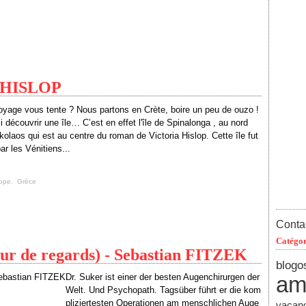
ia HISLOP
voyage vous tente ? Nous partons en Crète, boire un peu de ouzo !
 découvrir une île… C’est en effet l'île de Spinalonga , au nord
kolaos qui est au centre du roman de Victoria Hislop. Cette île fut
r les Vénitiens...
ope
,
Grèce
Contac
Catégor
ur de regards) - Sebastian FITZEK
blogo
Dr. Suker ist einer der besten Augenchirurgen der
ami
Welt. Und Psychopath. Tagsüber führt er die kom
pliziertesten Operationen am menschlichen Auge
vacan