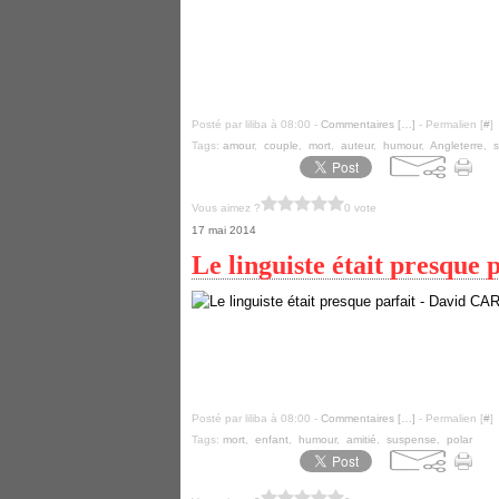
Posté par liliba à 08:00 -
Commentaires [
…
]
- Permalien [
#
]
Tags:
amour
,
couple
,
mort
,
auteur
,
humour
,
Angleterre
,
Vous aimez ?
0 vote
17 mai 2014
Le linguiste était presqu
Posté par liliba à 08:00 -
Commentaires [
…
]
- Permalien [
#
]
Tags:
mort
,
enfant
,
humour
,
amitié
,
suspense
,
polar