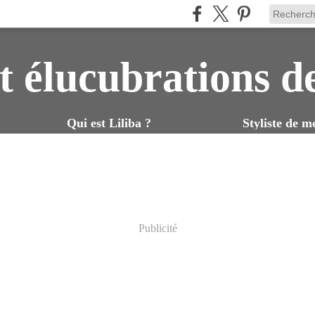
t élucubrations d
Qui est Liliba ?
Styliste de m
Publicité