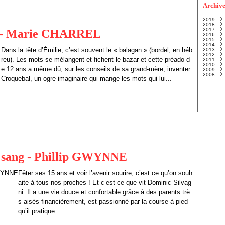
Archive
2019
2018
Nove
2017
Févri
Janvi
es - Marie CHARREL
2016
Janvi
Nove
2015
Octo
Déce
2014
Sept
Janvi
Dans la tête d’Émilie, c’est souvent le « balagan » (bordel, en héb
2013
Août
Déce
2012
Juille
Nove
Déce
reu). Les mots se mélangent et fichent le bazar et cette préado d
2011
Juin
Octo
Nove
Déce
(
2010
Mai
Sept
Octo
Nove
Déce
(
e 12 ans a même dû, sur les conseils de sa grand-mère, inventer
2009
Avril
Juille
Sept
Octo
Nove
Déce
(
2008
Mars
Juin
Août
Sept
Octo
Nove
Déce
Croquebal, un ogre imaginaire qui mange les mots qui lui...
Févri
Mai
Juille
Août
Sept
Octo
Nove
Déce
(
Janvi
Avril
Juin
Juille
Août
Sept
Octo
Nove
Mars
Mai
Juin
Juille
Août
Sept
Octo
(
Févri
Avril
Mai
Juin
Juille
Août
Sept
(
Janvi
Mars
Avril
Mai
Juin
Juille
Août
(
Févri
Mars
Avril
Mai
Juin
Juille
(
Janvi
Févri
Mars
Avril
Mai
Juin
(
(
Janvi
Févri
Mars
Avril
Mai
(
(
Janvi
Févri
Mars
Avril
Janvi
Févri
Mars
Janvi
Févri
Janvi
e sang - Phillip GWYNNE
Fêter ses 15 ans et voir l’avenir sourire, c’est ce qu’on souh
aite à tous nos proches ! Et c’est ce que vit Dominic Silvag
ni. Il a une vie douce et confortable grâce à des parents trè
s aisés financièrement, est passionné par la course à pied
qu’il pratique...