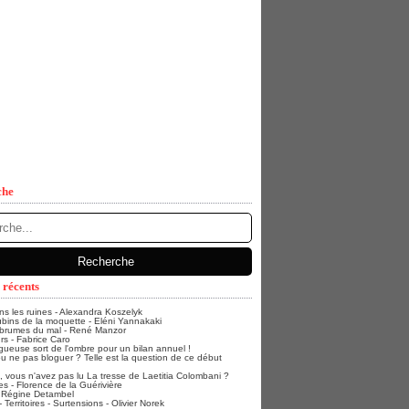
che
 récents
ans les ruines - Alexandra Koszelyk
bins de la moquette - Eléni Yannakaki
 brumes du mal - René Manzor
rs - Fabrice Caro
gueuse sort de l'ombre pour un bilan annuel !
u ne pas bloguer ? Telle est la question de ce début
vous n'avez pas lu La tresse de Laetitia Colombani ?
s - Florence de la Guérivière
- Régine Detambel
Territoires - Surtensions - Olivier Norek