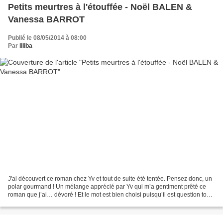
Petits meurtres à l'étouffée - Noël BALEN &
Vanessa BARROT
Publié le 08/05/2014 à 08:00
Par
liliba
J'ai découvert ce roman chez Yv et tout de suite été tentée. Pensez donc, un
polar gourmand ! Un mélange apprécié par Yv qui m’a gentiment prêté ce
roman que j’ai… dévoré ! Et le mot est bien choisi puisqu’il est question tout
du long de cette histoire...