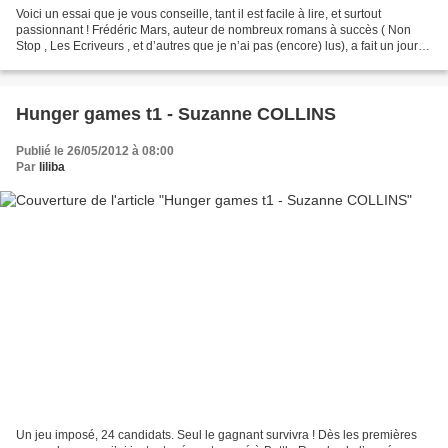
Voici un essai que je vous conseille, tant il est facile à lire, et surtout
passionnant ! Frédéric Mars, auteur de nombreux romans à succès ( Non
Stop , Les Ecriveurs , et d’autres que je n’ai pas (encore) lus), a fait un jour
un triste constat. A l’issue...
Hunger games t1 - Suzanne COLLINS
Publié le 26/05/2012 à 08:00
Par
liliba
Un jeu imposé, 24 candidats. Seul le gagnant survivra ! Dès les premières