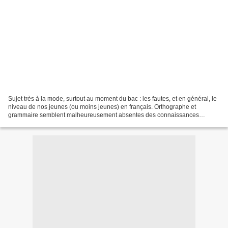
Sujet très à la mode, surtout au moment du bac : les fautes, et en général, le
niveau de nos jeunes (ou moins jeunes) en français. Orthographe et
grammaire semblent malheureusement absentes des connaissances
générales de bon nombre d’élèves, et je pense...