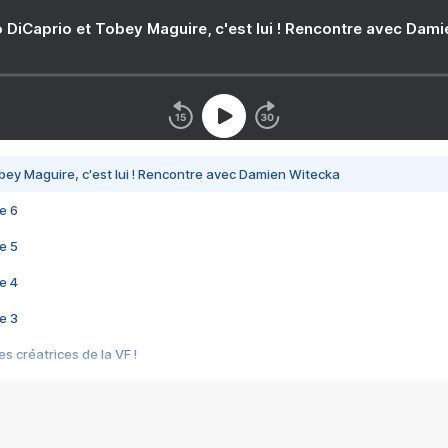
 DiCaprio et Tobey Maguire, c'est lui ! Rencontre avec Dam
bey Maguire, c'est lui ! Rencontre avec Damien Witecka
e 6
e 5
e 4
e 3
s créatrices de la VF !
e 2
e 1