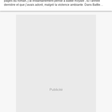
pages du roman, j’ai instantanément pensé à Battle Royale , lu l’année
dernière et que j’avais adoré, malgré la violence ambiante. Dans Battle
Royale, un gouvernement totalitaire...
Publicité