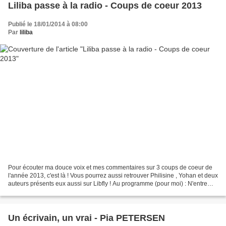
Liliba passe à la radio - Coups de coeur 2013
Publié le 18/01/2014 à 08:00
Par
liliba
Pour écouter ma douce voix et mes commentaires sur 3 coups de coeur de
l'année 2013, c'est là ! Vous pourrez aussi retrouver Philisine , Yohan et deux
auteurs présents eux aussi sur Libfly ! Au programme (pour moi) : N'entre
pas dans mon âme avec tes...
Un écrivain, un vrai - Pia PETERSEN