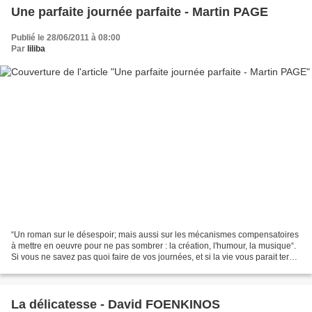
Une parfaite journée parfaite - Martin PAGE
Publié le 28/06/2011 à 08:00
Par
liliba
“Un roman sur le désespoir; mais aussi sur les mécanismes compensatoires
à mettre en oeuvre pour ne pas sombrer : la création, l'humour, la musique“.
Si vous ne savez pas quoi faire de vos journées, et si la vie vous parait terne
et sans intérêt, vous...
La délicatesse - David FOENKINOS