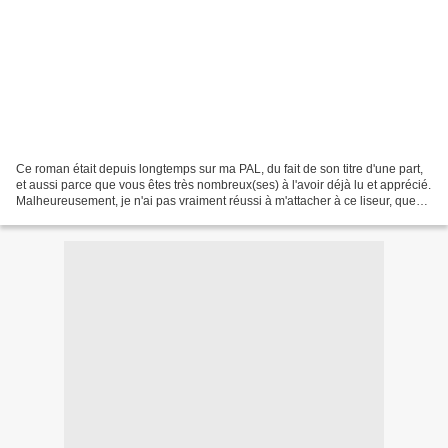
Ce roman était depuis longtemps sur ma PAL, du fait de son titre d'une part,
et aussi parce que vous êtes très nombreux(ses) à l'avoir déjà lu et apprécié.
Malheureusement, je n'ai pas vraiment réussi à m'attacher à ce liseur, que
j'ai trouvé un peu rasoir,...