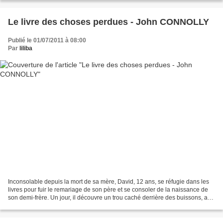
Le livre des choses perdues - John CONNOLLY
Publié le 01/07/2011 à 08:00
Par
liliba
Inconsolable depuis la mort de sa mère, David, 12 ans, se réfugie dans les
livres pour fuir le remariage de son père et se consoler de la naissance de
son demi-frère. Un jour, il découvre un trou caché derrière des buissons, au
fond du jardin, et se retrouve...