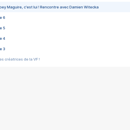
bey Maguire, c'est lui ! Rencontre avec Damien Witecka
e 6
e 5
e 4
e 3
s créatrices de la VF !
e 2
e 1
e Mektoub My Love arrive enfin ! Rencontre avec Shaïn Boumedine et Sal
i : après Toni en famille
elle réalise le bouleversant Dites lui que je l'aime
ais ! Rencontre autour de Vie privée de Rebecca Zlotowski