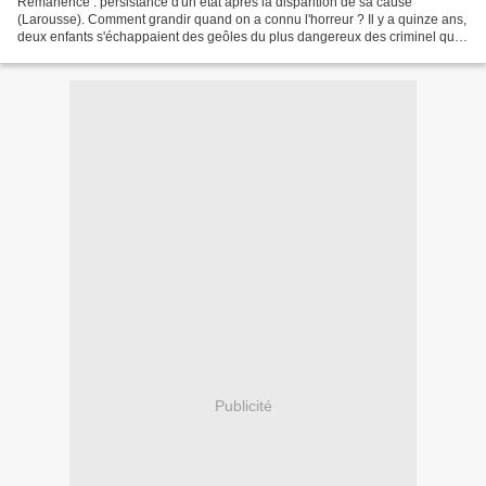
Rémanence : persistance d'un état après la disparition de sa cause
(Larousse). Comment grandir quand on a connu l'horreur ? Il y a quinze ans,
deux enfants s'échappaient des geôles du plus dangereux des criminel qui
disparaissait après avoir mis la France...
Publicité