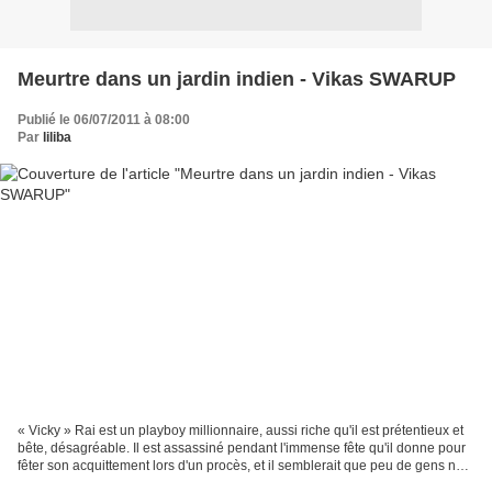
Meurtre dans un jardin indien - Vikas SWARUP
Publié le 06/07/2011 à 08:00
Par
liliba
« Vicky » Rai est un playboy millionnaire, aussi riche qu'il est prétentieux et
bête, désagréable. Il est assassiné pendant l'immense fête qu'il donne pour
fêter son acquittement lors d'un procès, et il semblerait que peu de gens ne
le pleurent très longtemps,...