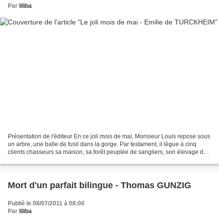
Par
liliba
Présentation de l'éditeur En ce joli mois de mai, Monsieur Louis repose sous
un arbre, une balle de fusil dans la gorge. Par testament, il lègue à cinq
clients chasseurs sa maison, sa forêt peuplée de sangliers, son élevage de
porcs et même Aimé, l'homme...
Mort d'un parfait bilingue - Thomas GUNZIG
Publié le 08/07/2011 à 08:00
Par
liliba