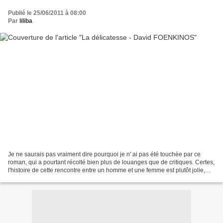
Publié le 25/06/2011 à 08:00
Par
liliba
Je ne saurais pas vraiment dire pourquoi je n' ai pas été touchée par ce
roman, qui a pourtant récolté bien plus de louanges que de critiques. Certes,
l'histoire de cette rencontre entre un homme et une femme est plutôt jolie,
mais j'ai trouvé les personnages...