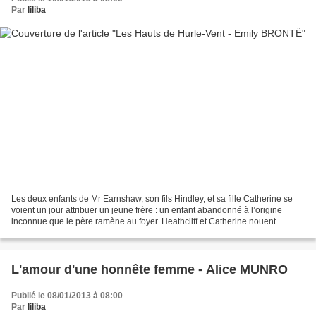
Par
liliba
Les deux enfants de Mr Earnshaw, son fils Hindley, et sa fille Catherine se
voient un jour attribuer un jeune frère : un enfant abandonné à l’origine
inconnue que le père ramène au foyer. Heathcliff et Catherine nouent
rapidement des relations d’amitié...
L'amour d'une honnête femme - Alice MUNRO
Publié le 08/01/2013 à 08:00
Par
liliba