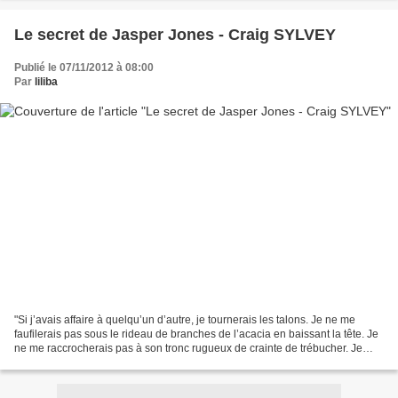
Le secret de Jasper Jones - Craig SYLVEY
Publié le 07/11/2012 à 08:00
Par
liliba
"Si j’avais affaire à quelqu’un d’autre, je tournerais les talons. Je ne me
faufilerais pas sous le rideau de branches de l’acacia en baissant la tête. Je
ne me raccrocherais pas à son tronc rugueux de crainte de trébucher. Je
n’écarterais pas le feuillage....