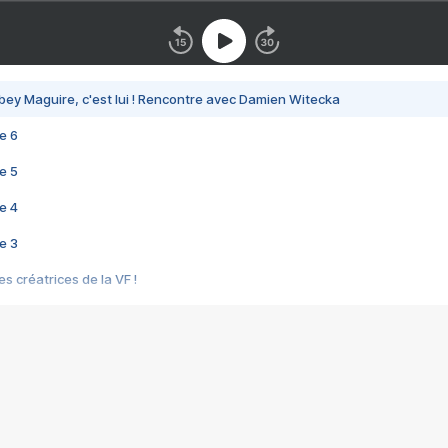
bey Maguire, c'est lui ! Rencontre avec Damien Witecka
e 6
e 5
e 4
e 3
s créatrices de la VF !
e 2
e 1
e Mektoub My Love arrive enfin ! Rencontre avec Shaïn Boumedine et Sal
i : après Toni en famille