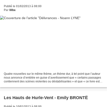
Publié le 01/02/2013 à 08:00
Par
liliba
Quatre nouvelles sur le même thème, un thème dur, à tel point que l’auteur
nous annonce d’emblée en guise d’avertissement que « certains passages
contiennent des scènes violentes ou déstabilisantes » et que « ce livre est
déconseillé aux âmes sensibles...
Les Hauts de Hurle-Vent - Emily BRONTË
Publié le 10/01/2013 à 08:00