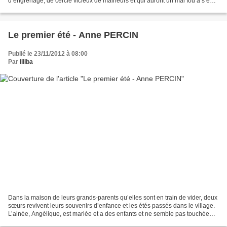
d’engrenage, de cercle vicieux de malheurs et qui auront un mal fou à s’en
sortir. Vincent est de ceux-là,...
Le premier été - Anne PERCIN
Publié le 23/11/2012 à 08:00
Par
liliba
Dans la maison de leurs grands-parents qu’elles sont en train de vider, deux
sœurs revivent leurs souvenirs d’enfance et les étés passés dans le village.
L’ainée, Angélique, est mariée et a des enfants et ne semble pas touchée
par la nostalgie, ne sent...