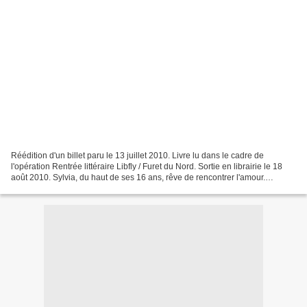
Réédition d'un billet paru le 13 juillet 2010. Livre lu dans le cadre de
l'opération Rentrée littéraire Libfly / Furet du Nord. Sortie en librairie le 18
août 2010. Sylvia, du haut de ses 16 ans, rêve de rencontrer l'amour.
Leandro s'enfonce dans une...