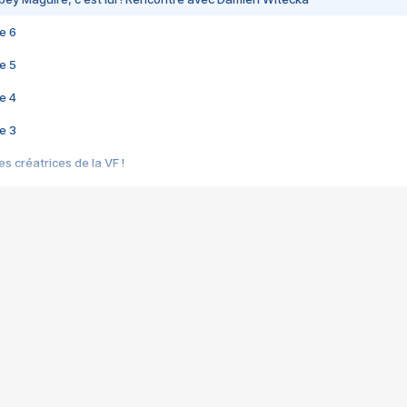
e 6
e 5
e 4
e 3
s créatrices de la VF !
e 2
e 1
e Mektoub My Love arrive enfin ! Rencontre avec Shaïn Boumedine et Sal
i : après Toni en famille
elle réalise le bouleversant Dites lui que je l'aime
ais ! Rencontre autour de Vie privée de Rebecca Zlotowski
 de Marguerite, Grave... Rencontre avec Ella Rumpf