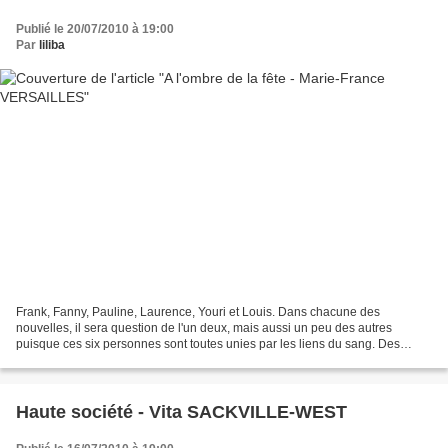
Publié le 20/07/2010 à 19:00
Par
liliba
Frank, Fanny, Pauline, Laurence, Youri et Louis. Dans chacune des
nouvelles, il sera question de l'un deux, mais aussi un peu des autres
puisque ces six personnes sont toutes unies par les liens du sang. Des
tranches de vies, des rêves qui deviennent...
Haute société - Vita SACKVILLE-WEST