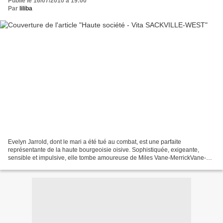
Publié le 16/07/2010 à 19:00
Par
liliba
Evelyn Jarrold, dont le mari a été tué au combat, est une parfaite
représentante de la haute bourgeoisie oisive. Sophistiquée, exigeante,
sensible et impulsive, elle tombe amoureuse de Miles Vane-MerrickVane-
Merrick, un député réformiste, de quinze ans...