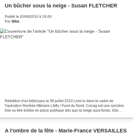
Un bûcher sous la neige - Susan FLETCHER
Publié le 02/09/2010 à 19:00
Par
liliba
Réédition d'un billet paru le 08 juillet 2010 Livre lu dans le cadre de
l'opération Rentrée littéraire Libfly / Furet du Nord. Corrag est une sorcière.
Elle va être brûlée en place publique dès que la neige aura fondu. Elle
pourra ainsi expier tous ses...
A l'ombre de la fête - Marie-France VERSAILLES