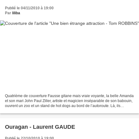
Publié le 04/11/2010 à 19:00
Par
liliba
Quatrième de couverture Fausse gitane mais vraie voyante, la belle Amanda
et son mari John Paul Ziller, artiste et magicien inséparable de son babouin,
ouvrent un zoo et un stand de hot dogs au bord de l’autoroute. Là, ils
rétablissent le cirque de puces...
Ouragan - Laurent GAUDE
Publié le 22/10/2010 à 19:00