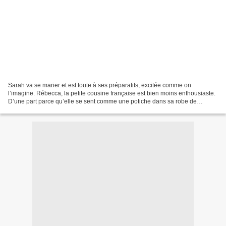
Sarah va se marier et est toute à ses préparatifs, excitée comme on
l’imagine. Rébecca, la petite cousine française est bien moins enthousiaste.
D’une part parce qu’elle se sent comme une potiche dans sa robe de
demoiselle d’honneur, ensuite parce qu’elle...