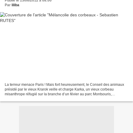
Publié le 15/06/2012 à 08:00
Par
liliba
La terreur menace Paris ! Mais fort heureusement, le Conseil des animaux
présidé par le vieux Krarok veille et charge Karka, un vieux corbeau
misanthrope réfugié sur la branche d’un févier au parc Montsouris,
d’enquêter sur ces lions mystérieux qui se...