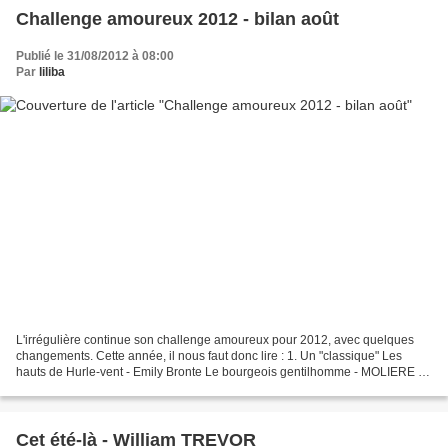
Challenge amoureux 2012 - bilan août
Publié le 31/08/2012 à 08:00
Par
liliba
L'irrégulière continue son challenge amoureux pour 2012, avec quelques
changements. Cette année, il nous faut donc lire : 1. Un "classique" Les
hauts de Hurle-vent - Emily Bronte Le bourgeois gentilhomme - MOLIERE au
théâtre 2. Un livre (roman, théâtre,...
Cet été-là - William TREVOR