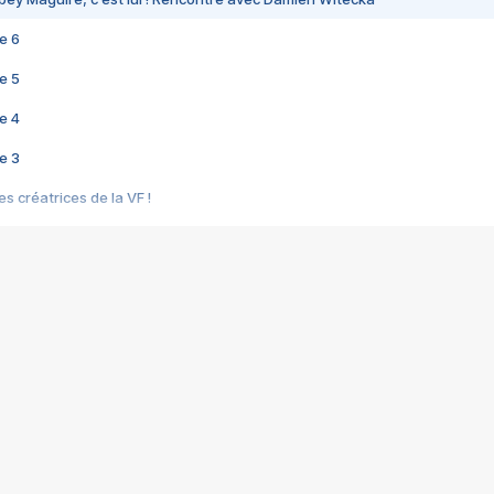
e 6
e 5
e 4
e 3
s créatrices de la VF !
e 2
e 1
e Mektoub My Love arrive enfin ! Rencontre avec Shaïn Boumedine et Sal
i : après Toni en famille
elle réalise le bouleversant Dites lui que je l'aime
ais ! Rencontre autour de Vie privée de Rebecca Zlotowski
 de Marguerite, Grave... Rencontre avec Ella Rumpf