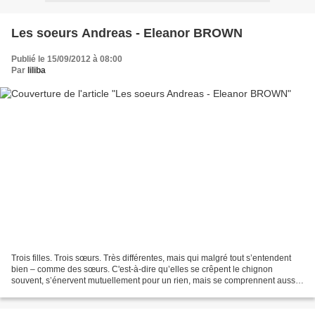
Les soeurs Andreas - Eleanor BROWN
Publié le 15/09/2012 à 08:00
Par
liliba
Trois filles. Trois sœurs. Très différentes, mais qui malgré tout s’entendent
bien – comme des sœurs. C'est-à-dire qu’elles se crêpent le chignon
souvent, s’énervent mutuellement pour un rien, mais se comprennent aussi
sans forcément avoir besoin de trop...