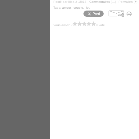
Posté par liliba à 15:18 -
Commentaires [
…
]
- Permalien [
#
]
Tags:
amour
,
couple
,
jeu
Vous aimez ?
0 vote