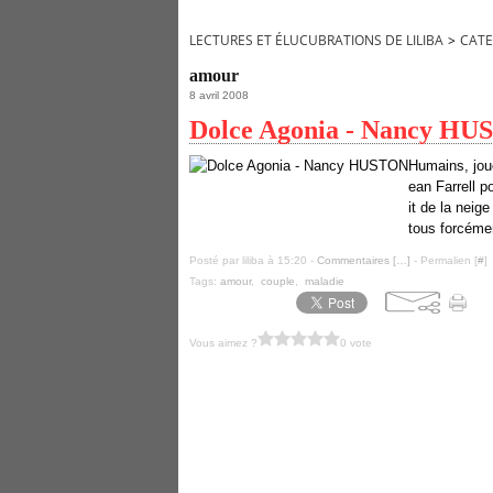
LECTURES ET ÉLUCUBRATIONS DE LILIBA
>
CATE
amour
8 avril 2008
Dolce Agonia - Nancy H
Humains, jou
ean Farrell p
it de la nei
tous forcémen
Posté par liliba à 15:20 -
Commentaires [
…
]
- Permalien [
#
]
Tags:
amour
,
couple
,
maladie
Vous aimez ?
0 vote