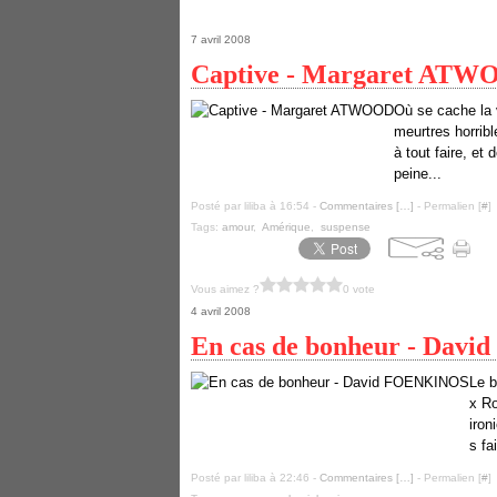
7 avril 2008
Captive - Margaret AT
Où se cache la 
meurtres horrib
à tout faire, et
peine...
Posté par liliba à 16:54 -
Commentaires [
…
]
- Permalien [
#
]
Tags:
amour
,
Amérique
,
suspense
Vous aimez ?
0 vote
4 avril 2008
En cas de bonheur - Dav
Le b
x R
iron
s fa
Posté par liliba à 22:46 -
Commentaires [
…
]
- Permalien [
#
]