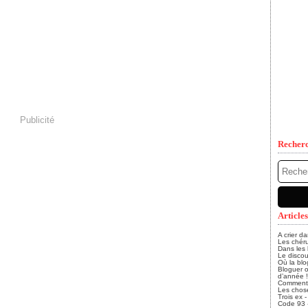
Publicité
Recher
Articles
A crier d
Les chéru
Dans les
Le discou
Où la blo
Bloguer o
d’année !
Comment, 
Les chose
Trois ex 
Code 93 - 