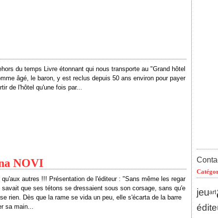
ors du temps Livre étonnant qui nous transporte au "Grand hôtel
omme âgé, le baron, y est reclus depuis 50 ans environ pour payer
ir de l'hôtel qu'une fois par...
Contac
Rina NOVI
Catégor
e qu'aux autres !!! Présentation de l'éditeur : "Sans même les regar
e savait que ses tétons se dressaient sous son corsage, sans qu'e
jeu
art
isse rien. Dès que la rame se vida un peu, elle s'écarta de la barre
édite
ser sa main...