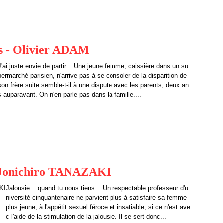
pas - Olivier ADAM
J'ai juste envie de partir... Une jeune femme, caissière dans un su
permarché parisien, n'arrive pas à se consoler de la disparition de
son frère suite semble-t-il à une dispute avec les parents, deux an
s auparavant. On n'en parle pas dans la famille....
 -Jonichiro TANAZAKI
Jalousie... quand tu nous tiens... Un respectable professeur d'u
niversité cinquantenaire ne parvient plus à satisfaire sa femme
plus jeune, à l'appétit sexuel féroce et insatiable, si ce n'est ave
c l'aide de la stimulation de la jalousie. Il se sert donc...