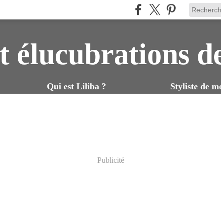
t élucubrations d
Qui est Liliba ?
Styliste de m
Publicité