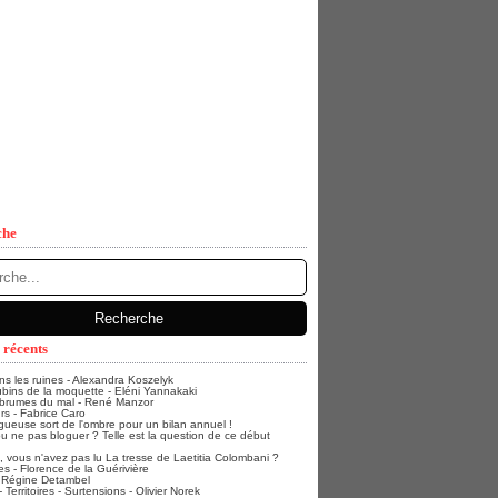
che
 récents
ans les ruines - Alexandra Koszelyk
bins de la moquette - Eléni Yannakaki
 brumes du mal - René Manzor
rs - Fabrice Caro
gueuse sort de l'ombre pour un bilan annuel !
u ne pas bloguer ? Telle est la question de ce début
vous n'avez pas lu La tresse de Laetitia Colombani ?
s - Florence de la Guérivière
- Régine Detambel
Territoires - Surtensions - Olivier Norek