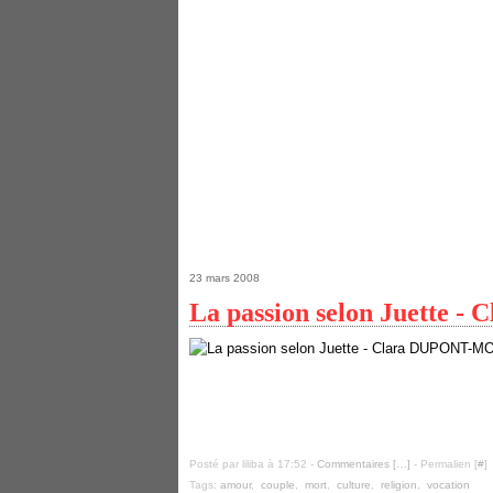
23 mars 2008
La passion selon Juette
Posté par liliba à 17:52 -
Commentaires [
…
]
- Permalien [
#
]
Tags:
amour
,
couple
,
mort
,
culture
,
religion
,
vocation