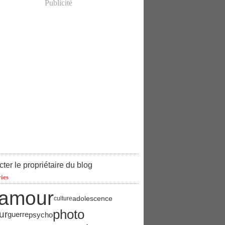
Publicité
ter le propriétaire du blog
ies
amour
adolescence
culture
photo
ur
psycho
guerre