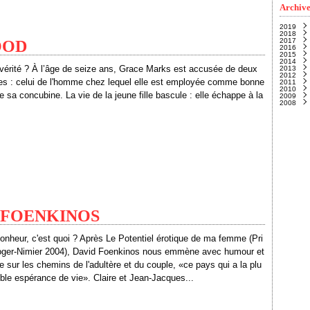
Archive
2019
2018
Nove
2017
Févri
Janvi
WOOD
2016
Janvi
Nove
2015
Octo
Déce
2014
Sept
Janvi
vérité ? À l’âge de seize ans, Grace Marks est accusée de deux
2013
Août
Déce
2012
Juille
Nove
Déce
les : celui de l'homme chez lequel elle est employée comme bonne
2011
Juin
Octo
Nove
Déce
(
2010
Mai
Sept
Octo
Nove
Déce
(
 de sa concubine. La vie de la jeune fille bascule : elle échappe à la
2009
Avril
Juille
Sept
Octo
Nove
Déce
(
2008
Mars
Juin
Août
Sept
Octo
Nove
Déce
Févri
Mai
Juille
Août
Sept
Octo
Nove
Déce
(
Janvi
Avril
Juin
Juille
Août
Sept
Octo
Nove
Mars
Mai
Juin
Juille
Août
Sept
Octo
(
Févri
Avril
Mai
Juin
Juille
Août
Sept
(
Janvi
Mars
Avril
Mai
Juin
Juille
Août
(
Févri
Mars
Avril
Mai
Juin
Juille
(
Janvi
Févri
Mars
Avril
Mai
Juin
(
(
Janvi
Févri
Mars
Avril
Mai
(
(
Janvi
Févri
Mars
Avril
Janvi
Févri
Mars
Janvi
Févri
Janvi
id FOENKINOS
onheur, c'est quoi ? Après Le Potentiel érotique de ma femme (Pri
oger-Nimier 2004), David Foenkinos nous emmène avec humour et
ie sur les chemins de l'adultère et du couple, «ce pays qui a la plu
ible espérance de vie». Claire et Jean-Jacques...