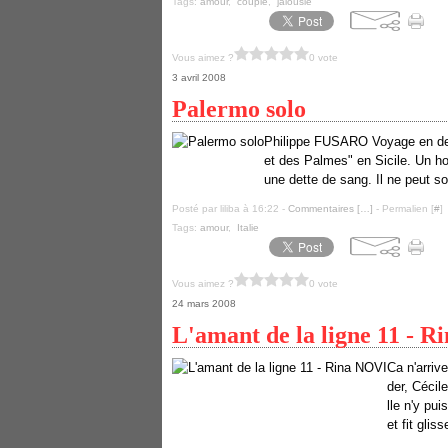
Tags:
amour
,
couple
,
jalousie
Vous aimez ?
0 vote
3 avril 2008
Palermo solo
Philippe FUSARO Voyage en deh
et des Palmes" en Sicile. Un h
une dette de sang. Il ne peut sort
Posté par liliba à 16:22 -
Commentaires [
…
]
- Permalien [
#
]
Tags:
amour
,
Italie
Vous aimez ?
0 vote
24 mars 2008
L'amant de la ligne 11 - 
Ca n'arriv
der, Cécil
lle n'y pu
et fit glis