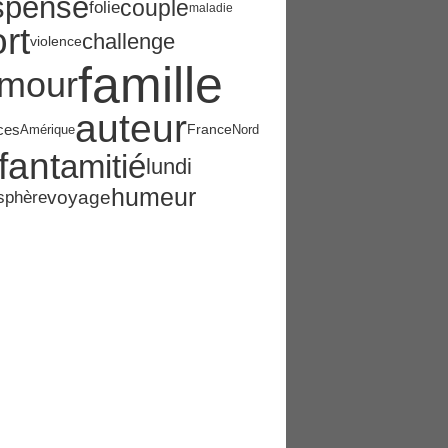
spense
couple
folie
maladie
rt
challenge
violence
famille
mour
auteur
ces
France
Amérique
Nord
fant
amitié
lundi
humeur
sphère
voyage