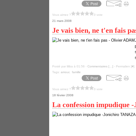
Vous aimez ?
0 vote
21 mars 2008
Je vais bien, ne t'en fais 
Posté par liliba à 01:56 -
Commentaires [
…
]
- Permalien [
#
]
Tags:
amour
,
famille
Vous aimez ?
0 vote
18 février 2008
La confession impudique