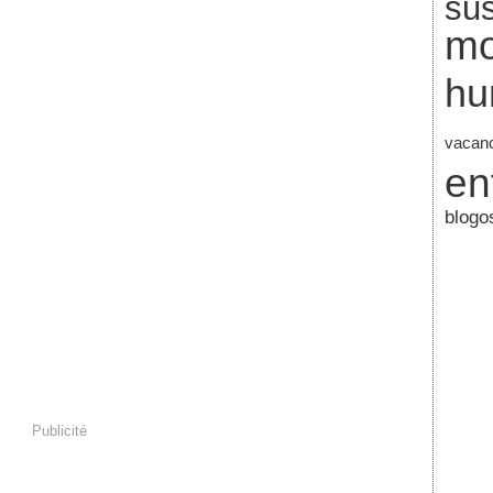
su
mo
hu
vacan
en
blogo
Publicité