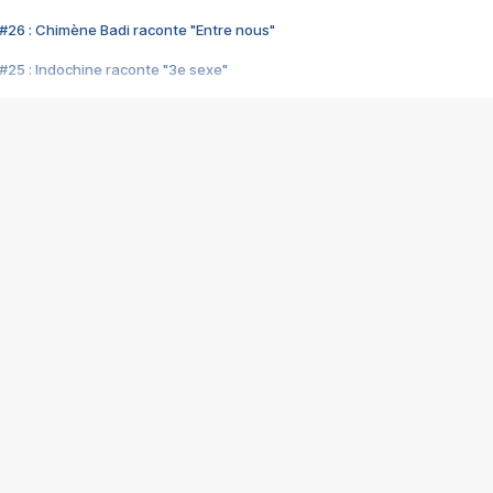
#26 : Chimène Badi raconte "Entre nous"
#25 : Indochine raconte "3e sexe"
#24 : Zaho raconte "C'est chelou"
#23 : Patrick Bruel raconte "Au café des délices"
#22 : Kyo raconte "Le chemin"
#21 : Nolwenn Leroy raconte "Cassé"
#20 : Patrick Hernandez raconte "Born to be alive"
#19 : Lorie raconte "Près de moi"
#18 : Michael Jones raconte "A nos actes manqués" (avec Jean-Jacque
#17 : Khaled raconte "Aïcha"
#16 : Corneille raconte "Parce qu'on vient de loin"
#15 : Indochine raconte "L'aventurier"