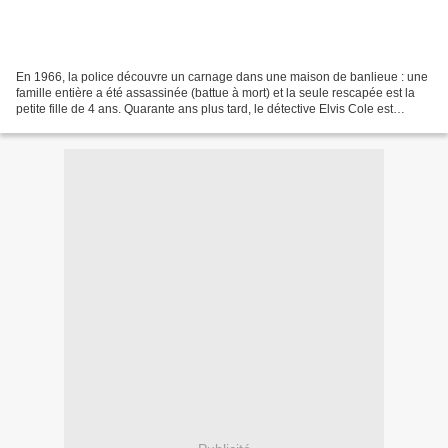
En 1966, la police découvre un carnage dans une maison de banlieue : une
famille entière a été assassinée (battue à mort) et la seule rescapée est la
petite fille de 4 ans. Quarante ans plus tard, le détective Elvis Cole est
appelé par la police au milieu...