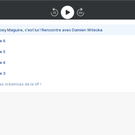
bey Maguire, c'est lui ! Rencontre avec Damien Witecka
e 6
e 5
e 4
e 3
s créatrices de la VF !
e 2
e 1
e Mektoub My Love arrive enfin ! Rencontre avec Shaïn Boumedine et Sal
i : après Toni en famille