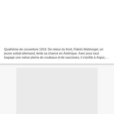
Quatrième de couverture 1918. De retour du front, Fidelis Waldvogel, un
jeune soldat allemand, tente sa chance en Amérique. Avec pour seul
bagage une valise pleine de couteaux et de saucisses, il s'arrête à Argus,
dans le Dakota du Nord où, bientôt rejoint...