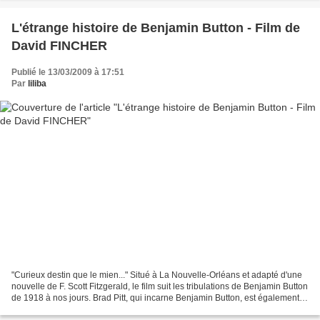
L'étrange histoire de Benjamin Button - Film de
David FINCHER
Publié le 13/03/2009 à 17:51
Par
liliba
"Curieux destin que le mien..." Situé à La Nouvelle-Orléans et adapté d'une
nouvelle de F. Scott Fitzgerald, le film suit les tribulations de Benjamin Button
de 1918 à nos jours. Brad Pitt, qui incarne Benjamin Button, est également le
narrateur de sa...