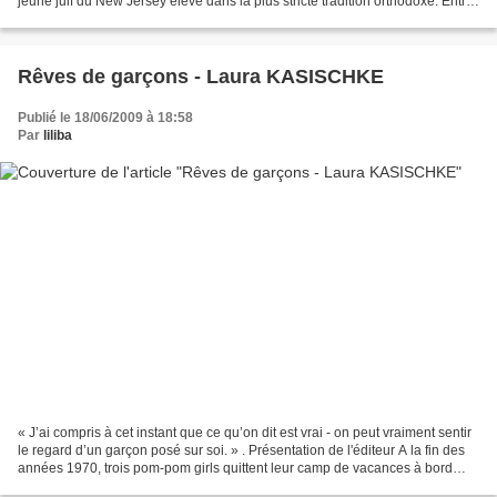
jeune juif du New Jersey élevé dans la plus stricte tradition orthodoxe. Entre
Chaïm Potok, Woody Allen...
Rêves de garçons - Laura KASISCHKE
Publié le 18/06/2009 à 18:58
Par
liliba
« J’ai compris à cet instant que ce qu’on dit est vrai - on peut vraiment sentir
le regard d’un garçon posé sur soi. » . Présentation de l'éditeur A la fin des
années 1970, trois pom-pom girls quittent leur camp de vacances à bord
d'une Mustang décapotable...