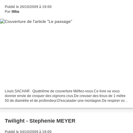
Publié le 26/10/2009 à 19:00
Par
liliba
Louis SACHAR . Quatrième de couverture Méfiez-vous.Ce livre va vous
donner envie de croquer des oignons crus.De creuser des trous de 1 mètre
50 de diamètre et de profondeur.D'escalader une montagne.De respirer vos
vieilles baskets.De mettre du rouge à...
Twilight - Stephenie MEYER
Publié le 04/10/2009 à 19:00