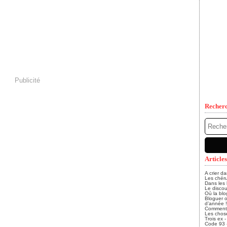
Publicité
Recher
Articles
A crier d
Les chéru
Dans les
Le discou
Où la blo
Bloguer o
d’année !
Comment, 
Les chose
Trois ex 
Code 93 - 