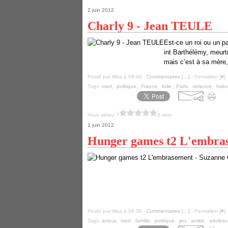
2 juin 2012
Charly 9 - Jean TEULE
Est-ce un roi ou un p
int Barthélémy, meurt
mais c’est à sa mère,
Posté par liliba à 08:00 -
Commentaires [
…
]
- Permalien [
#
]
Tags:
mort
,
politique
,
France
,
folie
,
Paris
,
violence
,
histo
Vous aimez ?
0 vote
1 juin 2012
Hunger games t2 L'embra
Posté par liliba à 08:00 -
Commentaires [
…
]
- Permalien [
#
]
Tags:
amour
,
mort
,
famille
,
politique
,
jeu
,
amitié
,
adoles