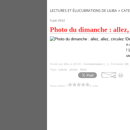
LECTURES ET ÉLUCUBRATIONS DE LILIBA
>
CATE
3 juin 2012
Photo du dimanche : allez, 
De
n 
! 
uv
Posté par liliba à 08:00 -
Commentaires [
…
]
- Permalien [
#
]
Tags:
culture
,
photo
,
Nord
Vous aimez ?
0 vote