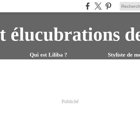
t élucubrations d
Qui est Liliba ?
Styliste de m
Publicité