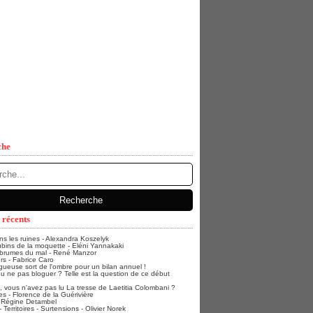
che
 récents
ans les ruines - Alexandra Koszelyk
bins de la moquette - Eléni Yannakaki
 brumes du mal - René Manzor
rs - Fabrice Caro
gueuse sort de l'ombre pour un bilan annuel !
u ne pas bloguer ? Telle est la question de ce début
vous n'avez pas lu La tresse de Laetitia Colombani ?
s - Florence de la Guérivière
- Régine Detambel
Territoires - Surtensions - Olivier Norek