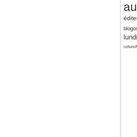
au
édite
blogo
lund
A
culture