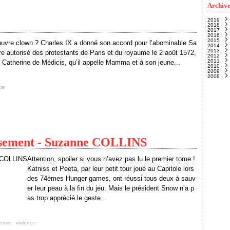
Archive
2019
2018
Nove
2017
Févri
Janvi
2016
Janvi
Nove
2015
Octo
Déce
auvre clown ? Charles IX a donné son accord pour l’abominable Sa
2014
Sept
Janvi
2013
Août
Déce
re autorisé des protestants de Paris et du royaume le 2 août 1572,
2012
Juille
Nove
Déce
2011
Juin
Octo
Nove
Déce
(
 Catherine de Médicis, qu’il appelle Mamma et à son jeune...
2010
Mai
Sept
Octo
Nove
Déce
(
2009
Avril
Juille
Sept
Octo
Nove
Déce
(
2008
Mars
Juin
Août
Sept
Octo
Nove
Déce
Févri
Mai
Juille
Août
Sept
Octo
Nove
Déce
(
Janvi
Avril
Juin
Juille
Août
Sept
Octo
Nove
ire
Mars
Mai
Juin
Juille
Août
Sept
Octo
(
Févri
Avril
Mai
Juin
Juille
Août
Sept
(
Janvi
Mars
Avril
Mai
Juin
Juille
Août
(
Févri
Mars
Avril
Mai
Juin
Juille
(
Janvi
Févri
Mars
Avril
Mai
Juin
(
(
Janvi
Févri
Mars
Avril
Mai
(
(
Janvi
Févri
Mars
Avril
Janvi
Févri
Mars
Janvi
Févri
Janvi
sement - Suzanne COLLINS
Attention, spoiler si vous n’avez pas lu le premier tome !
Katniss et Peeta, par leur petit tour joué au Capitole lors
des 74èmes Hunger games, ont réussi tous deux à sauv
er leur peau à la fin du jeu. Mais le président Snow n’a p
as trop apprécié le geste...
cence
,
violence