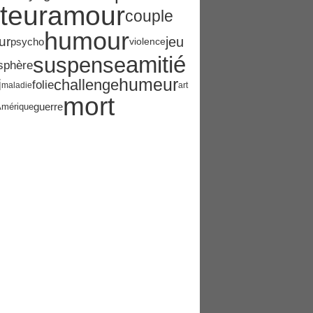
teur
amour
couple
humour
ur
jeu
psycho
violence
amitié
suspense
sphère
humeur
i
challenge
folie
maladie
art
mort
guerre
mérique