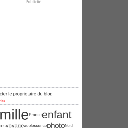
Publicité
ter le propriétaire du blog
ies
mille
enfant
France
photo
voyage
ces
adolescence
Nord