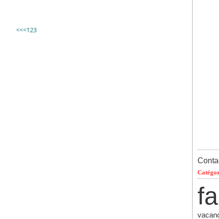
<<
<
1
2
3
Contac
Catégor
fa
vacan