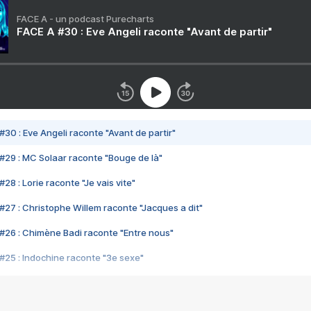
FACE A - un podcast Purecharts
FACE A #30 : Eve Angeli raconte "Avant de partir"
#30 : Eve Angeli raconte "Avant de partir"
#29 : MC Solaar raconte "Bouge de là"
28 : Lorie raconte "Je vais vite"
#27 : Christophe Willem raconte "Jacques a dit"
#26 : Chimène Badi raconte "Entre nous"
#25 : Indochine raconte "3e sexe"
#24 : Zaho raconte "C'est chelou"
#23 : Patrick Bruel raconte "Au café des délices"