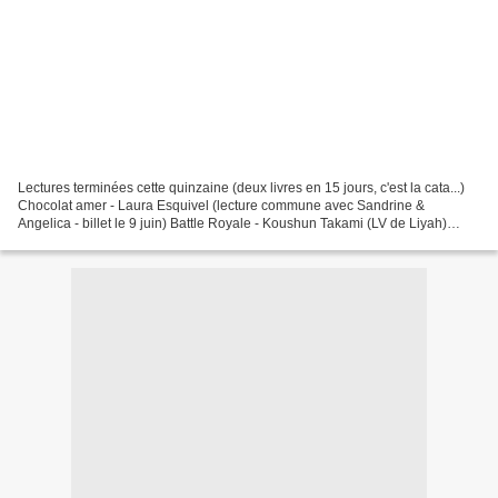
Lectures terminées cette quinzaine (deux livres en 15 jours, c'est la cata...)
Chocolat amer - Laura Esquivel (lecture commune avec Sandrine &
Angelica - billet le 9 juin) Battle Royale - Koushun Takami (LV de Liyah)
Lecture en cours Chroniques de la...