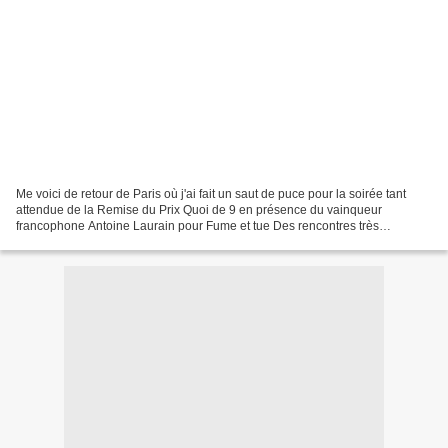
Me voici de retour de Paris où j'ai fait un saut de puce pour la soirée tant
attendue de la Remise du Prix Quoi de 9 en présence du vainqueur
francophone Antoine Laurain pour Fume et tue Des rencontres très
intéressantes, des retrouvailles émues, un auteur...