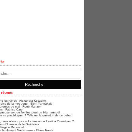
che
 récents
ans les ruines - Alexandra Koszelyk
bins de la moquette - Eléni Yannakaki
 brumes du mal - René Manzor
rs - Fabrice Caro
gueuse sort de l'ombre pour un bilan annuel !
u ne pas bloguer ? Telle est la question de ce début
vous n'avez pas lu La tresse de Laetitia Colombani ?
s - Florence de la Guérivière
- Régine Detambel
Territoires - Surtensions - Olivier Norek