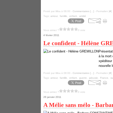
Posté par liliba à 08:00 -
Commentaires [
…
]
- Permalien [
#
]
Tags:
amour
,
famille
,
enfant
,
amitié
Vous aimez ?
0 vote
4 février 2011
Le confident - Hélène 
Présentat
à la mort
xpéditeur
nouvelle le
Posté par liliba à 08:00 -
Commentaires [
…
]
- Permalien [
#
]
Tags:
amour
,
famille
,
enfant
,
guerre
,
jalousie
,
France
,
s
Vous aimez ?
0 vote
26 janvier 2011
A Mélie sans mélo - Ba