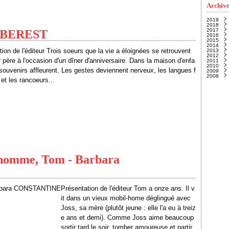
Archive
2019
2018
Nove
2017
Févri
Janvi
ne BEREST
2016
Janvi
Nove
2015
Octo
Déce
2014
Sept
Janvi
ion de l'éditeur Trois soeurs que la vie a éloignées se retrouvent
2013
Août
Déce
2012
Juille
Nove
Déce
 père à l'occasion d'un dîner d'anniversaire. Dans la maison d'enfa
2011
Juin
Octo
Nove
Déce
(
2010
Mai
Sept
Octo
Nove
Déce
(
 souvenirs affleurent. Les gestes deviennent nerveux, les langues f
2009
Avril
Juille
Sept
Octo
Nove
Déce
(
2008
Mars
Juin
Août
Sept
Octo
Nove
Déce
et les rancoeurs...
Févri
Mai
Juille
Août
Sept
Octo
Nove
Déce
(
Janvi
Avril
Juin
Juille
Août
Sept
Octo
Nove
Mars
Mai
Juin
Juille
Août
Sept
Octo
(
Févri
Avril
Mai
Juin
Juille
Août
Sept
(
Janvi
Mars
Avril
Mai
Juin
Juille
Août
(
Févri
Mars
Avril
Mai
Juin
Juille
(
Janvi
Févri
Mars
Avril
Mai
Juin
(
(
Janvi
Févri
Mars
Avril
Mai
(
(
Janvi
Févri
Mars
Avril
Janvi
Févri
Mars
Janvi
Févri
Janvi
t homme, Tom - Barbara
Présentation de l'éditeur Tom a onze ans. Il v
it dans un vieux mobil-home déglingué avec
Joss, sa mère (plutôt jeune : elle l'a eu à treiz
e ans et demi). Comme Joss aime beaucoup
sortir tard le soir, tomber amoureuse et partir