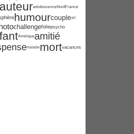
auteur
adolescence
France
Nord
humour
couple
sphère
art
hoto
challenge
folie
psycho
fant
amitié
Amérique
mort
spense
vacances
maladie