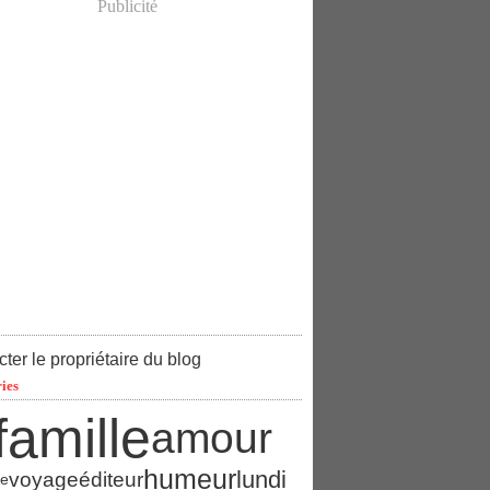
Publicité
ter le propriétaire du blog
ies
famille
amour
humeur
lundi
éditeur
voyage
ce