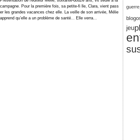
Présentation de l'éditeur Mélie, soixante-douze ans, vit seule à la
campagne. Pour la première fois, sa petite-fi lle, Clara, vient pass
guerre
er les grandes vacances chez elle. La veille de son arrivée, Mélie
blogo
apprend qu’elle a un problème de santé... Elle verra...
p
jeu
en
su