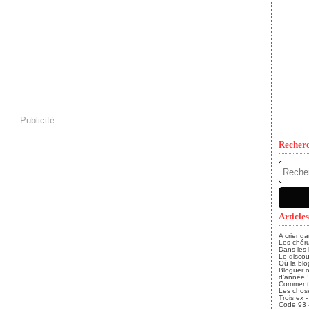
Publicité
Recher
Articles
A crier d
Les chéru
Dans les
Le discou
Où la blo
Bloguer o
d’année !
Comment, 
Les chose
Trois ex 
Code 93 - 