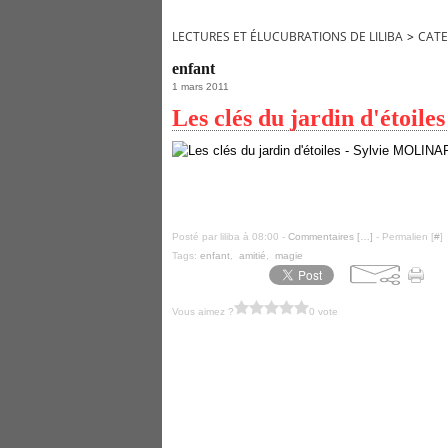
LECTURES ET ÉLUCUBRATIONS DE LILIBA
>
CATE
enfant
1 mars 2011
Les clés du jardin d'étoil
Posté par liliba à 08:00 -
Commentaires [
…
]
- Permalien [
#
]
Tags:
enfant
,
amitié
,
magie
Vous aimez ?
0 vote