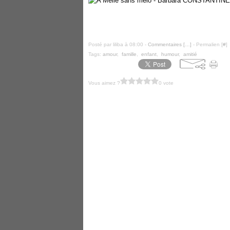
Posté par liliba à 08:00 -
Commentaires [
…
]
- Permalien [
#
]
Tags:
amour
,
famille
,
enfant
,
humour
,
amitié
Vous aimez ?
0 vote