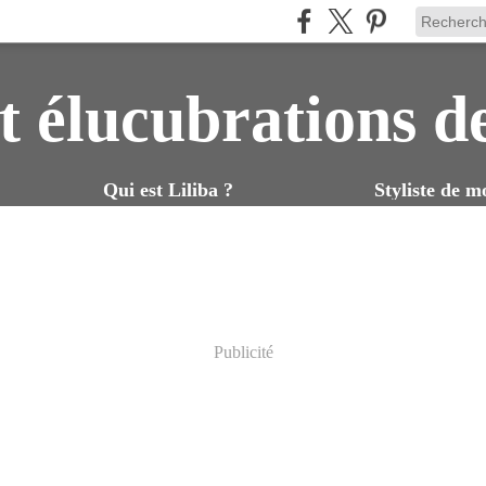
t élucubrations d
Qui est Liliba ?
Styliste de m
Publicité