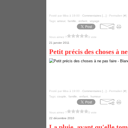
Posté par liliba à 19:00 -
Commentaires [
…
]
- Permalien [
#
]
Tags:
amour
,
famille
,
enfant
,
voyage
Vous aimez ?
0 vote
21 janvier 2011
Petit précis des choses à 
Posté par liliba à 19:00 -
Commentaires [
…
]
- Permalien [
#
]
Tags:
couple
,
famille
,
enfant
,
humour
Vous aimez ?
0 vote
22 décembre 2010
La pluie, avant qu'elle t