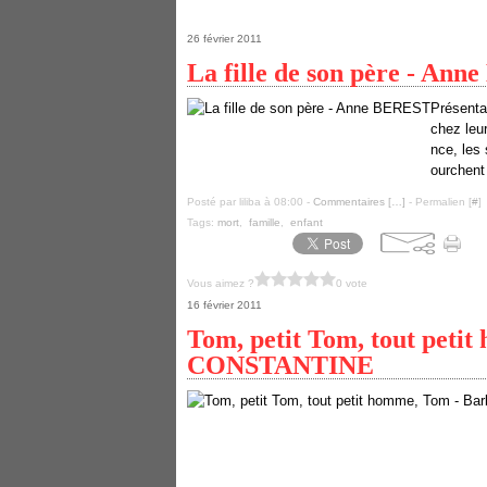
26 février 2011
La fille de son père - An
Présentat
chez leur
nce, les
ourchent 
Posté par liliba à 08:00 -
Commentaires [
…
]
- Permalien [
#
]
Tags:
mort
,
famille
,
enfant
Vous aimez ?
0 vote
16 février 2011
Tom, petit Tom, tout peti
CONSTANTINE