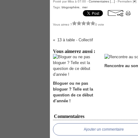
Posté par liliba à 07:00 -
Commentaires [
…
]
- Permalien [
#
]
Tags:
blogosphère
,
mer
Vous aimez ?
0 vote
13 à table - Collectif
Vous aimerez aussi :
Rencontre au so
Bloguer ou ne pas
bloguer ? Telle est la
question de ce début
d’année !
Commentaires
Ajouter un commentaire