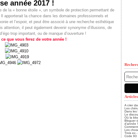
se année 2017 !
de la « bonne étoile », un symbole de protection permettant de
. Il apporterait la chance dans les domaines professionnels et
onie et l’espoir, et peut être associé à une recherche esthétique
is attention, il peut également devenir synonyme d’illusions, de
 d’égo trop important, ou de manque d’ouverture !
 ce que vous ferez de votre année !
Recher
Articles
A crier d
Les chéru
Dans les
Le discou
Où la blo
Bloguer o
d’année !
Comment, 
Les chose
Trois ex 
Code 93 - 