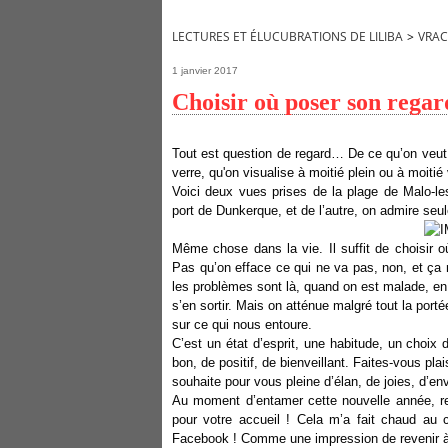
LECTURES ET ÉLUCUBRATIONS DE LILIBA
>
VRAC
1 janvier 2017
Choisir où poser son regar
Tout est question de regard… De ce qu’on veut 
verre, qu'on visualise à moitié plein ou à moitié 
Voici deux vues prises de la plage de Malo-les
port de Dunkerque, et de l’autre, on admire seu
Même chose dans la vie. Il suffit de choisir o
Pas qu’on efface ce qui ne va pas, non, et ça n
les problèmes sont là, quand on est malade, en di
s’en sortir. Mais on atténue malgré tout la por
sur ce qui nous entoure.
C’est un état d’esprit, une habitude, un choix d
bon, de positif, de bienveillant. Faites-vous pl
souhaite pour vous pleine d’élan, de joies, d’env
Au moment d’entamer cette nouvelle année, re
pour votre accueil ! Cela m’a fait chaud au 
Facebook ! Comme une impression de revenir à