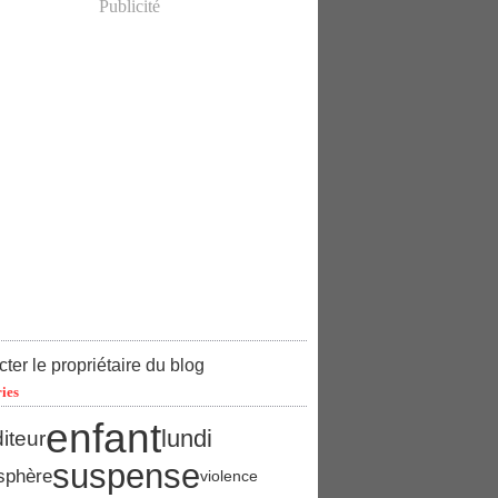
Publicité
ter le propriétaire du blog
ies
enfant
lundi
iteur
suspense
sphère
violence