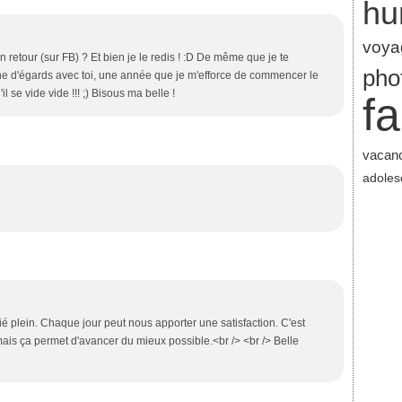
hu
voya
ton retour (sur FB) ? Et bien je le redis ! :D De même que je te
pho
ne d'égards avec toi, une année que je m'efforce de commencer le
il se vide vide !!! ;) Bisous ma belle !
fa
vacan
adoles
tié plein. Chaque jour peut nous apporter une satisfaction. C'est
 mais ça permet d'avancer du mieux possible.<br /> <br /> Belle