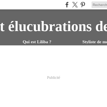
t élucubrations d
Qui est Liliba ?
Styliste de m
Publicité