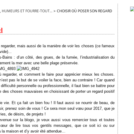
, HUMEURS ET FOURRE-TOUT...
>
CHOISIR OÙ POSER SON REGARD
d
regarder, mais aussi de la manière de voir les choses (ce fameux
vide)...
-Bains : d’un côté, des grues, de la fumée, l’industrialisation du
lement la mer avec une belle plage préservée.
ù regarder, et comment le faire pour apprécier mieux les choses.
’est pas le but de se voiler la face, bien au contraire ! Car quand
fficulté personnelle ou professionnelle, il faut bien se battre pour
tée des choses mauvaises en choisissant de porter un regard positif
e vie. Et ça fait un bien fou ! Il faut aussi se nourrir de beau, de
aisir, prenez soin de vous ! Ce sera mon seul vœu pour 2017, que je
ies, de désirs, de projets !
venue sur la blogo, je veux aussi vous remercier tous et toutes
cœur de lire tous vos gentils messages, que ce soit ici ou sur
 la maison et d’y avoir été attendue…