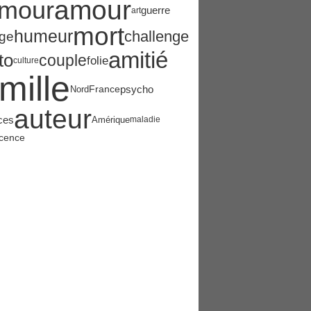
amour
mour
guerre
art
mort
humeur
challenge
ge
amitié
to
couple
folie
culture
mille
psycho
France
Nord
auteur
ces
Amérique
maladie
cence