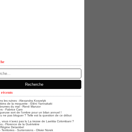
che
 récents
ans les ruines - Alexandra Koszelyk
bins de la moquette - Eléni Yannakaki
 brumes du mal - René Manzor
rs - Fabrice Caro
gueuse sort de l'ombre pour un bilan annuel !
u ne pas bloguer ? Telle est la question de ce début
vous n'avez pas lu La tresse de Laetitia Colombani ?
s - Florence de la Guérivière
- Régine Detambel
Territoires - Surtensions - Olivier Norek