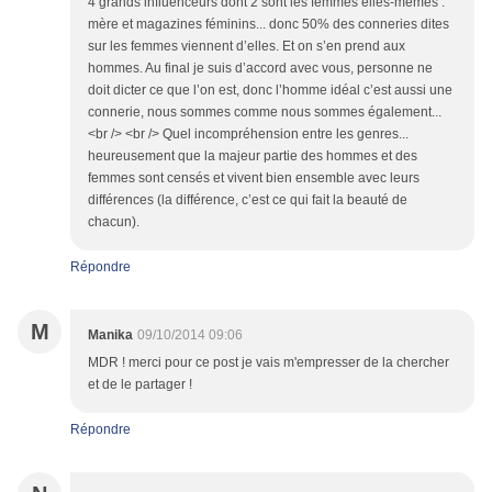
4 grands influenceurs dont 2 sont les femmes elles-mêmes :
mère et magazines féminins... donc 50% des conneries dites
sur les femmes viennent d’elles. Et on s’en prend aux
hommes. Au final je suis d’accord avec vous, personne ne
doit dicter ce que l’on est, donc l’homme idéal c’est aussi une
connerie, nous sommes comme nous sommes également...
<br /> <br /> Quel incompréhension entre les genres...
heureusement que la majeur partie des hommes et des
femmes sont censés et vivent bien ensemble avec leurs
différences (la différence, c’est ce qui fait la beauté de
chacun).
Répondre
M
Manika
09/10/2014 09:06
MDR ! merci pour ce post je vais m'empresser de la chercher
et de le partager !
Répondre