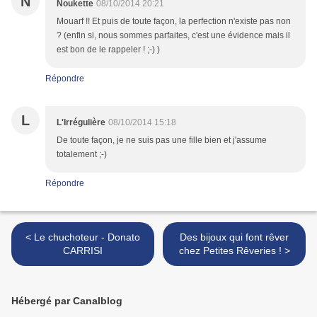
N
Noukette
08/10/2014 20:21
Mouarf !! Et puis de toute façon, la perfection n'existe pas non
? (enfin si, nous sommes parfaites, c'est une évidence mais il
est bon de le rappeler ! ;-) )
Répondre
L
L'Irrégulière
08/10/2014 15:18
De toute façon, je ne suis pas une fille bien et j'assume
totalement ;-)
Répondre
< Le chuchoteur - Donato
Des bijoux qui font rêver
CARRISI
chez Petites Rêveries ! >
Hébergé par Canalblog