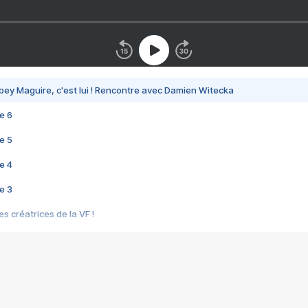
bey Maguire, c'est lui ! Rencontre avec Damien Witecka
e 6
e 5
e 4
e 3
s créatrices de la VF !
e 2
e 1
e Mektoub My Love arrive enfin ! Rencontre avec Shaïn Boumedine et Sal