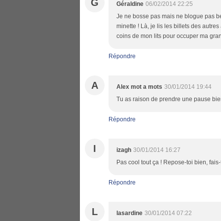
G
Géraldine
06/02/2014 22:25
Je ne bosse pas mais ne blogue pas be
minette ! Là, je lis les billets des aut
coins de mon lits pour occuper ma gran
Répondre
A
Alex mot a mots
30/01/2014 19:44
Tu as raison de prendre une pause bien 
Répondre
I
izagh
30/01/2014 16:27
Pas cool tout ça ! Repose-toi bien, fai
Répondre
L
lasardine
30/01/2014 07:22