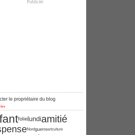
Publicité
ter le propriétaire du blog
ies
fant
amitié
lundi
folie
spense
guerre
Nord
art
culture