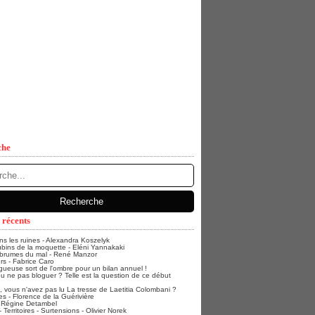
che
 récents
ans les ruines - Alexandra Koszelyk
bins de la moquette - Eléni Yannakaki
 brumes du mal - René Manzor
rs - Fabrice Caro
gueuse sort de l'ombre pour un bilan annuel !
u ne pas bloguer ? Telle est la question de ce début
vous n'avez pas lu La tresse de Laetitia Colombani ?
s - Florence de la Guérivière
- Régine Detambel
Territoires - Surtensions - Olivier Norek