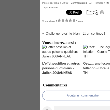
Posté par liliba à 08:00 -
Commentaires [
…
]
- Permalien [
#
]
Tags:
humeur
Vous aimez ?
0 vote
Challenge royal, le bilan ! Et on continue !
Vous aimerez aussi :
L'effet postillon et autres
Osez... une leçon
poisons quotidiens -
fellation - Corali
Julien JOUANNEAU
THI
Commentaires
Ajouter un commentaire