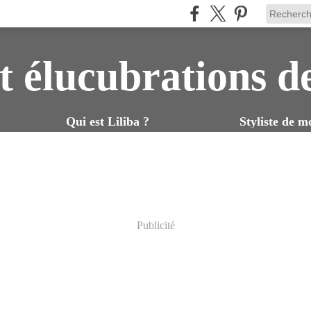
t élucubrations d
Qui est Liliba ?
Styliste de m
Publicité