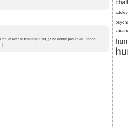
chal
adoles
psych
vacan
hum
 top, et avec le temps qu'il fait, ça ne donne pas envie...bonne
:-)
hu