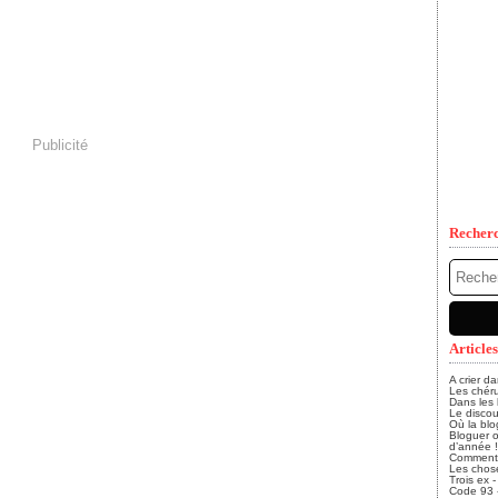
Publicité
Recher
Articles
A crier d
Les chéru
Dans les
Le discou
Où la blo
Bloguer o
d’année !
Comment, 
Les chose
Trois ex 
Code 93 - 