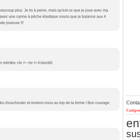
aucoup plus. Je lis à peine, mais qu'est-ce que je joue avec ma
res avec une canne à pêche élastique souris que je balance aux 4
de joueuse !!!
méritée.<br /> <br /> A bientôt.
Contac
s-toi chouchouter et reviens-nous au top de ta forme ! Bon courage.
Catégor
en
su