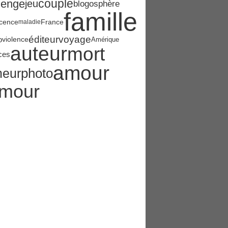
couple
lenge
jeu
blogosphère
famille
cence
France
maladie
éditeur
voyage
o
violence
Amérique
auteur
mort
ces
amour
photo
eur
mour