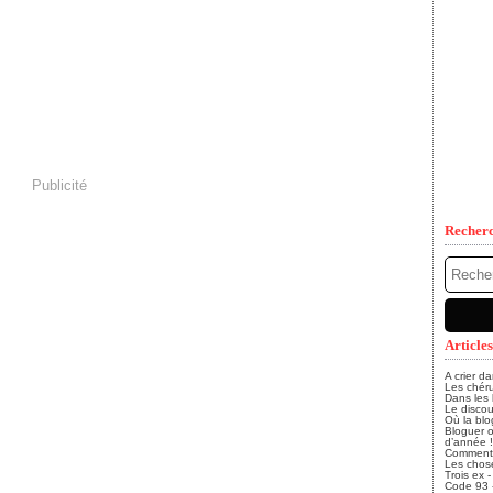
Publicité
Recher
Articles
A crier d
Les chéru
Dans les
Le discou
Où la blo
Bloguer o
d’année !
Comment, 
Les chose
Trois ex 
Code 93 - 