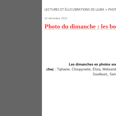
LECTURES ET ÉLUCUBRATIONS DE LILIBA
>
PHO
22 décembre 2013
Photo du dimanche : les bo
Les dimanches en photos sont 
chez
:
Tiphanie
,
Choupynette
,
Elora
,
Melisen
Souilleurs
,
Seri