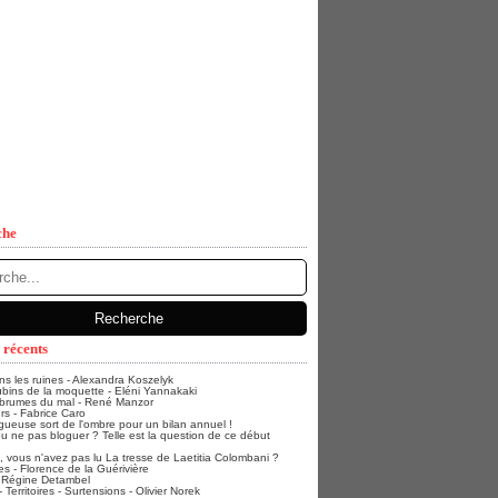
che
 récents
ans les ruines - Alexandra Koszelyk
bins de la moquette - Eléni Yannakaki
 brumes du mal - René Manzor
rs - Fabrice Caro
gueuse sort de l'ombre pour un bilan annuel !
u ne pas bloguer ? Telle est la question de ce début
vous n'avez pas lu La tresse de Laetitia Colombani ?
s - Florence de la Guérivière
- Régine Detambel
Territoires - Surtensions - Olivier Norek