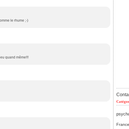
 comme le rhume ;-)
 peu quand même!!!
Contac
Catégor
psych
Franc