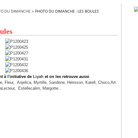
TO DU DIMANCHE
>
PHOTO DU DIMANCHE : LES BOULES
ules
à l'initiative de
Liyah
et on les retrouve aussi
de
,
Fleur
,
Anjelica
,
Myrtille
,
Sandrine
,
Hérisson
,
Katell
,
Choco
,
Art
aLecteur
,
Estellecalim
,
Margotte
..