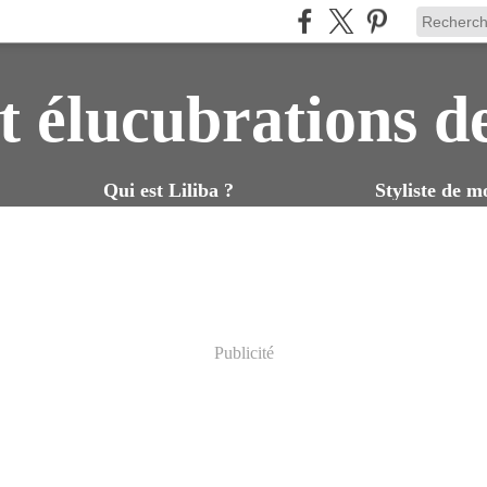
t élucubrations d
Qui est Liliba ?
Styliste de m
Publicité