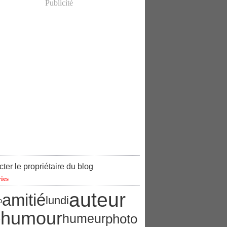
Publicité
ter le propriétaire du blog
ies
auteur
amitié
lundi
o
humour
photo
humeur
e