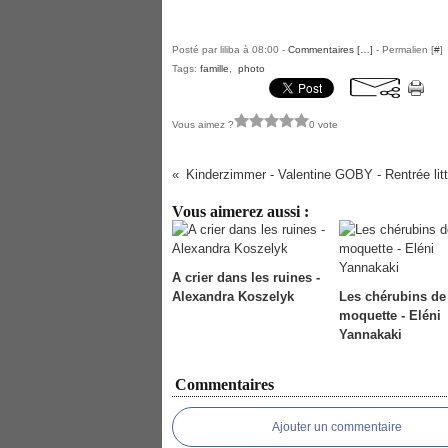
Posté par liliba à 08:00 -
Commentaires [
…
]
- Permalien [
#
]
Tags:
famille
,
photo
Vous aimez ?
0 vote
Kinderzimmer - Valentine GOBY - Rentrée litt
Vous aimerez aussi :
A crier dans les ruines -
Alexandra Koszelyk
Les chérubins de
moquette - Eléni
Yannakaki
Commentaires
Ajouter un commentaire