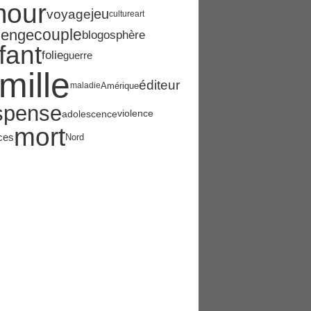
mour
jeu
voyage
culture
art
couple
lenge
blogosphère
fant
folie
guerre
mille
éditeur
Amérique
maladie
spense
adolescence
violence
mort
ces
Nord