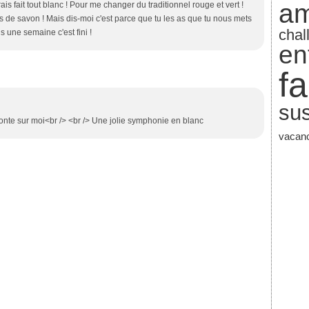
a
rais fait tout blanc ! Pour me changer du traditionnel rouge et vert !
 de savon ! Mais dis-moi c'est parce que tu les as que tu nous mets
chal
s une semaine c'est fini !
en
fa
su
 honte sur moi<br /> <br /> Une jolie symphonie en blanc
vacan