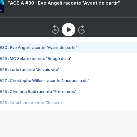
FACE A #30 : Eve Angeli raconte "Avant de partir"
#30 : Eve Angeli raconte "Avant de partir"
#29 : MC Solaar raconte "Bouge de là"
28 : Lorie raconte "Je vais vite"
#27 : Christophe Willem raconte "Jacques a dit"
#26 : Chimène Badi raconte "Entre nous"
#25 : Indochine raconte "3e sexe"
#24 : Zaho raconte "C'est chelou"
#23 : Patrick Bruel raconte "Au café des délices"
#22 : Kyo raconte "Le chemin"