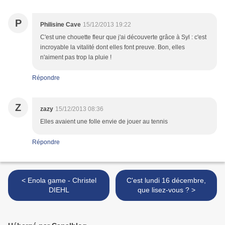
P
Philisine Cave
15/12/2013 19:22
C'est une chouette fleur que j'ai découverte grâce à Syl : c'est
incroyable la vitalité dont elles font preuve. Bon, elles
n'aiment pas trop la pluie !
Répondre
Z
zazy
15/12/2013 08:36
Elles avaient une folle envie de jouer au tennis
Répondre
< Enola game - Christel
C'est lundi 16 décembre,
DIEHL
que lisez-vous ? >