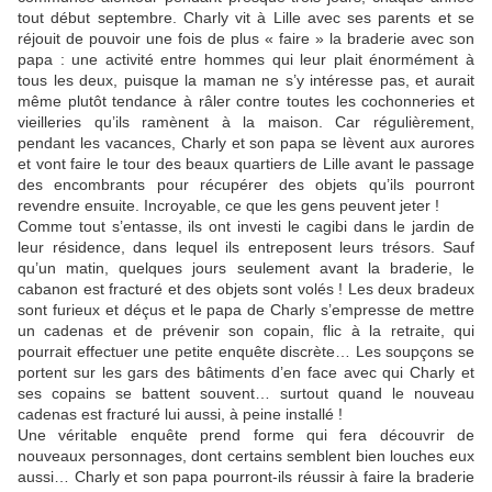
tout début septembre. Charly vit à Lille avec ses parents et se
réjouit de pouvoir une fois de plus « faire » la braderie avec son
papa : une activité entre hommes qui leur plait énormément à
tous les deux, puisque la maman ne s’y intéresse pas, et aurait
même plutôt tendance à râler contre toutes les cochonneries et
vieilleries qu’ils ramènent à la maison. Car régulièrement,
pendant les vacances, Charly et son papa se lèvent aux aurores
et vont faire le tour des beaux quartiers de Lille avant le passage
des encombrants pour récupérer des objets qu’ils pourront
revendre ensuite. Incroyable, ce que les gens peuvent jeter !
Comme tout s’entasse, ils ont investi le cagibi dans le jardin de
leur résidence, dans lequel ils entreposent leurs trésors. Sauf
qu’un matin, quelques jours seulement avant la braderie, le
cabanon est fracturé et des objets sont volés ! Les deux bradeux
sont furieux et déçus et le papa de Charly s’empresse de mettre
un cadenas et de prévenir son copain, flic à la retraite, qui
pourrait effectuer une petite enquête discrète… Les soupçons se
portent sur les gars des bâtiments d’en face avec qui Charly et
ses copains se battent souvent… surtout quand le nouveau
cadenas est fracturé lui aussi, à peine installé !
Une véritable enquête prend forme qui fera découvrir de
nouveaux personnages, dont certains semblent bien louches eux
aussi… Charly et son papa pourront-ils réussir à faire la braderie