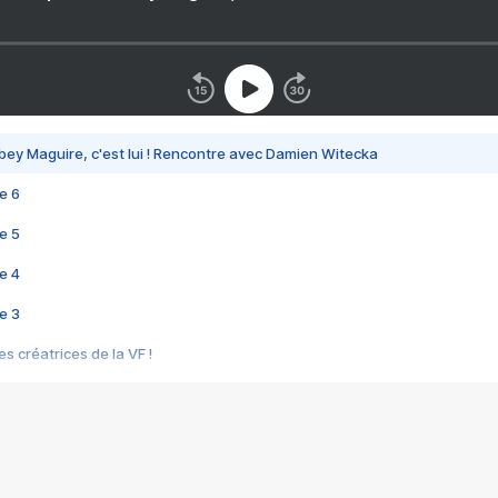
bey Maguire, c'est lui ! Rencontre avec Damien Witecka
e 6
e 5
e 4
e 3
s créatrices de la VF !
e 2
e 1
e Mektoub My Love arrive enfin ! Rencontre avec Shaïn Boumedine et Sal