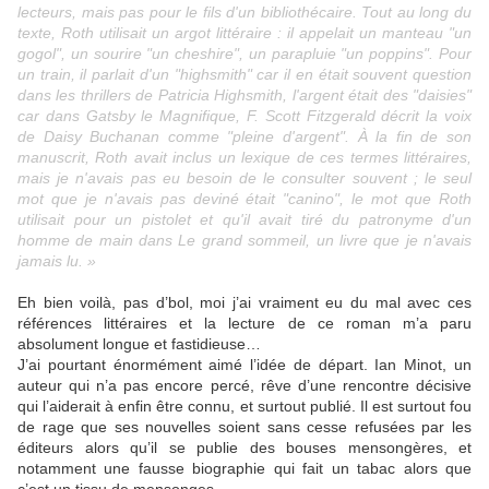
lecteurs, mais pas pour le fils d'un bibliothécaire. Tout au long du
texte, Roth utilisait un argot littéraire : il appelait un manteau "un
gogol", un sourire "un cheshire", un parapluie "un poppins". Pour
un train, il parlait d'un "highsmith" car il en était souvent question
dans les thrillers de Patricia Highsmith, l'argent était des "daisies"
car dans Gatsby le Magnifique, F. Scott Fitzgerald décrit la voix
de Daisy Buchanan comme "pleine d'argent". À la fin de son
manuscrit, Roth avait inclus un lexique de ces termes littéraires,
mais je n'avais pas eu besoin de le consulter souvent ; le seul
mot que je n'avais pas deviné était "canino", le mot que Roth
utilisait pour un pistolet et qu'il avait tiré du patronyme d'un
homme de main dans Le grand sommeil, un livre que je n'avais
jamais lu. »
Eh bien voilà, pas d’bol, moi j’ai vraiment eu du mal avec ces
références littéraires et la lecture de ce roman m’a paru
absolument longue et fastidieuse…
J’ai pourtant énormément aimé l’idée de départ. Ian Minot, un
auteur qui n’a pas encore percé, rêve d’une rencontre décisive
qui l’aiderait à enfin être connu, et surtout publié. Il est surtout fou
de rage que ses nouvelles soient sans cesse refusées par les
éditeurs alors qu’il se publie des bouses mensongères, et
notamment une fausse biographie qui fait un tabac alors que