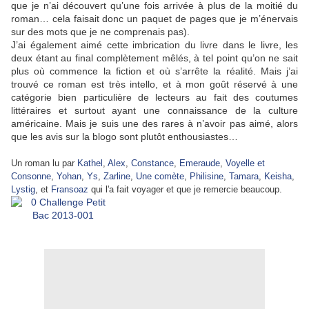
que je n’ai découvert qu’une fois arrivée à plus de la moitié du
roman… cela faisait donc un paquet de pages que je m’énervais
sur des mots que je ne comprenais pas).
J’ai également aimé cette imbrication du livre dans le livre, les
deux étant au final complètement mêlés, à tel point qu’on ne sait
plus où commence la fiction et où s’arrête la réalité. Mais j’ai
trouvé ce roman est très intello, et à mon goût réservé à une
catégorie bien particulière de lecteurs au fait des coutumes
littéraires et surtout ayant une connaissance de la culture
américaine. Mais je suis une des rares à n’avoir pas aimé, alors
que les avis sur la blogo sont plutôt enthousiastes…
Un roman lu par
Kathel
,
Alex
,
Constance
,
Emeraude
,
Voyelle et
Consonne
,
Yohan
,
Ys
,
Zarline
,
Une comète
,
Philisine
,
Tamara
,
Keisha
,
Lystig
,
et
Fransoaz
qui l'a fait voyager et que je remercie beaucoup.