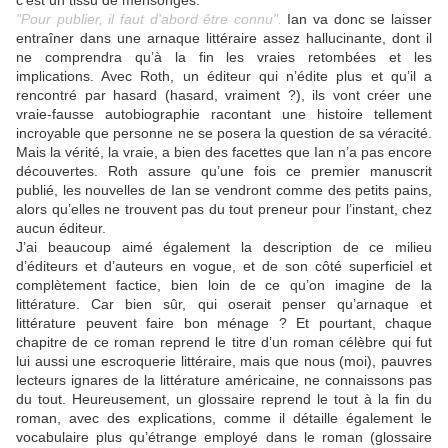
c’est un tissu de mensonges.
"Pour publier, il faut d'abord être connu".
Ian va donc se laisser
entraîner dans une arnaque littéraire assez hallucinante, dont il
ne comprendra qu’à la fin les vraies retombées et les
implications. Avec Roth, un éditeur qui n’édite plus et qu’il a
rencontré par hasard (hasard, vraiment ?), ils vont créer une
vraie-fausse autobiographie racontant une histoire tellement
incroyable que personne ne se posera la question de sa véracité.
Mais la vérité, la vraie, a bien des facettes que Ian n’a pas encore
découvertes. Roth assure qu’une fois ce premier manuscrit
publié, les nouvelles de Ian se vendront comme des petits pains,
alors qu’elles ne trouvent pas du tout preneur pour l’instant, chez
aucun éditeur.
J’ai beaucoup aimé également la description de ce milieu
d’éditeurs et d’auteurs en vogue, et de son côté superficiel et
complètement factice, bien loin de ce qu’on imagine de la
littérature. Car bien sûr, qui oserait penser qu’arnaque et
littérature peuvent faire bon ménage ? Et pourtant, chaque
chapitre de ce roman reprend le titre d’un roman célèbre qui fut
lui aussi une escroquerie littéraire, mais que nous (moi), pauvres
lecteurs ignares de la littérature américaine, ne connaissons pas
du tout. Heureusement, un glossaire reprend le tout à la fin du
roman, avec des explications, comme il détaille également le
vocabulaire plus qu’étrange employé dans le roman (glossaire