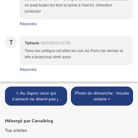
on avait toutes les trois la larme à l'oeil lol, d'émotion
j'entends!
Répondre
T
Tiphanie
06/04/2013 07:09
Tiens ma collègue est allée les voir sur Paris l'an dernier et
elle a beaucoup aimé aussi.
Répondre
< Au Japon ceux qui
Photo du dimanche : trouée
s'aiment ne disent pas je
solaire >
t'aime - Elena JANVIER
Hébergé par Canalblog
Top articles