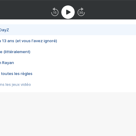
 DayZ
 a 13 ans (et vous l'avez ignoré)
e (littéralement)
im Rayan
 toutes les règles
s les jeux vidéo
us choquant de Rockstar ? - Le scandale BULLY
e plus moche de Steam
du RÊVE tourne au CAUCHEMAR
pendant 8 heures