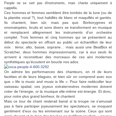
People ne se sert pas d'instruments, mais chante uniquement à
cappella.
Ces hommes et femmes semblent être tombés de la lune (ou de
la planète vocal ?), tout habillés de blanc et maquillés et gantés.
Ils chantent, bien sûr, mais pas que. Borborygmes et
onomatopées, bruits et sons divers se transforment en musique
et remplacent allègrement les instruments d'un orchestre
complet. Trois femmes et cinq hommes qui se présentent au
début du spectacle en offrant au public un échantillon de leur
voix : ténor, alto, basse, soprane… mais aussi une Beat­Box et
Scratcher, deux hommes impressionnants, car à eux seuls ils
arrivent à reconstituer des morceaux de ces airs modernes
synthétiques qu’écoutent en boucle nos ados.
On admire les performances des chanteurs, on rit de leurs
facéties et de leurs blagues, et bien sûr on comprend avec eux
que « life is music and music is life ». Pour faire redécoller leur
vaisseau spatial, ces joyeux extraterrestres modernes doivent
créer de l’énergie, or la musique elle-même est énergie. Et donc,
pour notre plus grand bonheur, ils chantent.
Mais ce tour de chant resterait banal si la troupe ne s’amusait
pas à faire participer joyeusement les spectateurs, se moquant
gentiment d’eux ou les emmenant sur la scène. Ceux qui sont