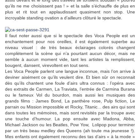
assis devant et le long des travées se tortillent soudain « pourvu
qu’ils ne me choisissent pas ! » et la salle s’échauffe de plus en
plus et rit tout en applaudissant quasiment non stop. Une
incroyable standing ovation a d’ailleurs clôturé le spectacle.
Il faut noter aussi que si le spectacle des Voca People est un
enchantement pour nos oreilles, il est également superbe au
niveau visuel : de très beaux éclairages colorés changent
complètement la scène qui n’a pourtant aucun décor, mais ne
semble à aucun moment vide, tant les artistes la remplissent,
bougent, dansent, virevoltent en tout sens.
Les Voca People parlent une langue inconnue, mais l’on arrive à
deviner aisément ce qu’ils veulent dire. Et bien sûr on reconnait
dès qu’ils chantent une foule d’airs ultra connus : l’opéra avec
des extraits de Carmen, La Traviata, l’entrée de Carmina Burana
ou le fameux Vol du bourdon, mais aussi les musiques des
grands films : James Bond, La panthère rose, Pulp fiction, Le
parrain ou Mission impossible et Rocky, Titanic... des airs qui sont
dans toutes les mémoires, mais sont revisités par la troupe avec
une touche d’humour. La pop ensuite avec Madona, Abba,
Michael Jackson ou les Beatles, Pow Yow, Lolipop pour terminer
par un très beau medley des Queens (ah toute ma jeunesse !).
Mes enfants ont également reconnu des tas d’airs « à la mode »