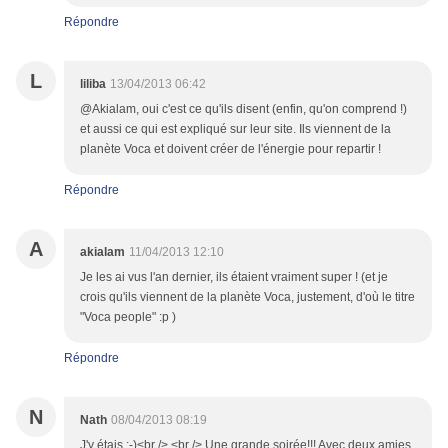
Répondre
L
liliba
13/04/2013 06:42
@Akialam, oui c'est ce qu'ils disent (enfin, qu'on comprend !)
et aussi ce qui est expliqué sur leur site. Ils viennent de la
planète Voca et doivent créer de l'énergie pour repartir !
Répondre
A
akialam
11/04/2013 12:10
Je les ai vus l'an dernier, ils étaient vraiment super ! (et je
crois qu'ils viennent de la planète Voca, justement, d'où le titre
"Voca people" :p )
Répondre
N
Nath
08/04/2013 08:19
J'y étais ;-)<br /> <br /> Une grande soirée!!! Avec deux amies,