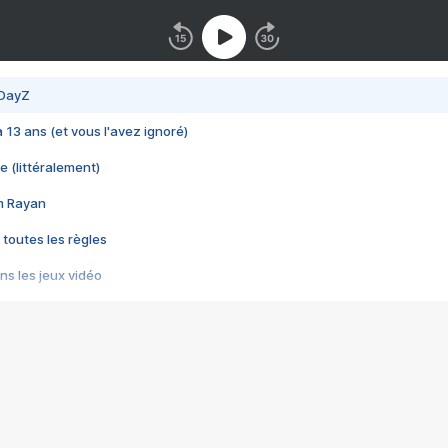
 DayZ
 a 13 ans (et vous l'avez ignoré)
e (littéralement)
im Rayan
 toutes les règles
s les jeux vidéo
us choquant de Rockstar ? - Le scandale BULLY
e plus moche de Steam
du RÊVE tourne au CAUCHEMAR
pendant 8 heures