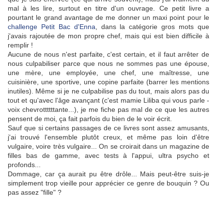
mal à les lire, surtout en titre d'un ouvrage. Ce petit livre a
pourtant le grand avantage de me donner un maxi point pour le
challenge Petit Bac d'Enna
, dans la catégorie gros mots que
j'avais rajoutée de mon propre chef, mais qui est bien difficile à
remplir !
Aucune de nous n'est parfaite, c'est certain, et il faut arrêter de
nous culpabiliser parce que nous ne sommes pas une épouse,
une mère, une employée, une chef, une maîtresse, une
cuisinière, une sportive, une copine parfaite (barrer les mentions
inutiles). Même si je ne culpabilise pas du tout, mais alors pas du
tout et qu'avec l'âge avançant (c'est mamie Liliba qui vous parle -
voix chevrottttttante...), je me fiche pas mal de ce que les autres
pensent de moi, ça fait parfois du bien de le voir écrit.
Sauf que si certains passages de ce livres sont assez amusants,
j'ai trouvé l'ensemble plutôt creux, et même pas loin d'être
vulgaire, voire très vulgaire... On se croirait dans un magazine de
filles bas de gamme, avec tests à l'appui, ultra psycho et
profonds...
Dommage, car ça aurait pu être drôle... Mais peut-être suis-je
simplement trop vieille pour apprécier ce genre de bouquin ? Ou
pas assez "fille" ?