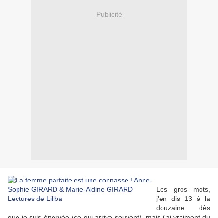
Publicité
Les gros mots,
j'en dis 13 à la
douzaine dès
que je suis énervée (ce qui arrive souvent), mais j'ai vraiment du