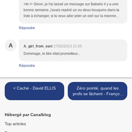
<br /> Sinon, je t'ai laissé un message sur Babelio il y a une
bonne semaine, j'avais repéré un ou deux bouquins dans ta
liste à échanger, si tu veux aller jeter un oeil sur la mienne...
Répondre
A
A_girl_from_eart
27/02/2013 21:55
Dommage, le titre était prometteur...
Répondre
< Caché - David ELLIS
Zéro pointé, quand les
profs se lâchent - François
LANGRAND >
Hébergé par Canalblog
Top articles