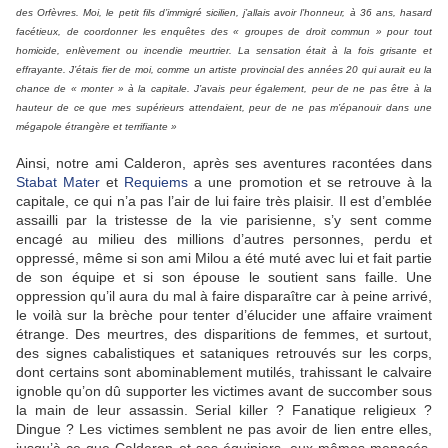
des Orfèvres. Moi, le petit fils d’immigré sicilien, j’allais avoir l’honneur, à 36 ans, hasard
facétieux, de coordonner les enquêtes des « groupes de droit commun » pour tout
homicide, enlèvement ou incendie meurtrier. La sensation était à la fois grisante et
effrayante. J’étais fier de moi, comme un artiste provincial des années 20 qui aurait eu la
chance de « monter » à la capitale. J’avais peur également, peur de ne pas être à la
hauteur de ce que mes supérieurs attendaient, peur de ne pas m’épanouir dans une
mégapole étrangère et terrifiante »
Ainsi, notre ami Calderon, après ses aventures racontées dans
Stabat Mater
et
Requiems
a une promotion et se retrouve à la
capitale, ce qui n’a pas l’air de lui faire très plaisir. Il est d’emblée
assailli par la tristesse de la vie parisienne, s’y sent comme
encagé au milieu des millions d’autres personnes, perdu et
oppressé, même si son ami Milou a été muté avec lui et fait partie
de son équipe et si son épouse le soutient sans faille. Une
oppression qu’il aura du mal à faire disparaître car à peine arrivé,
le voilà sur la brèche pour tenter d’élucider une affaire vraiment
étrange. Des meurtres, des disparitions de femmes, et surtout,
des signes cabalistiques et sataniques retrouvés sur les corps,
dont certains sont abominablement mutilés, trahissant le calvaire
ignoble qu’on dû supporter les victimes avant de succomber sous
la main de leur assassin. Serial killer ? Fanatique religieux ?
Dingue ? Les victimes semblent ne pas avoir de lien entre elles,