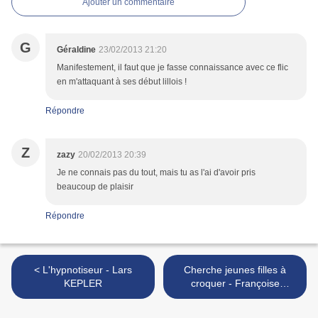
Ajouter un commentaire
G
Géraldine
23/02/2013 21:20
Manifestement, il faut que je fasse connaissance avec ce flic
en m'attaquant à ses début lillois !
Répondre
Z
zazy
20/02/2013 20:39
Je ne connais pas du tout, mais tu as l'ai d'avoir pris
beaucoup de plaisir
Répondre
< L'hypnotiseur - Lars
Cherche jeunes filles à
KEPLER
croquer - Françoise
GUERIN >