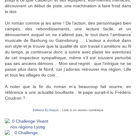
jusqu’à ce que Calderon et ses équipiers, eux-mêmes menacés,
découvrent un début de piste, une machination à faire froid dans
le dos.
Un roman comme je les aime ! De l’action, des personnages bien
campés, des rebondissements, une lecture facile, et un
dénouement auquel on ne s’attend pas, le tout dans l’ambiance
musicale de Bashung ou Gainsbourg… L’auteur a évolué dans
son style et je trouve que la qualité de son travail s’améliore au fil
du temps, je continuerai donc à suivre avec plaisir les aventures
de cet inspecteur sympathique, même s’il est souvent perturbé
pas ses anciens démons… Mon seul regret : que l'intrigue ne se
passe plus dans le Nord, car j'adorais retrouver ma région, Lille
et tous les villages du coin...
A noter que la fin du roman m’a beaucoup fait sourire, en
référence à une actualité bouillante : le pape aurait-il lu Frédéric
Coudron ?
Editions Ex Aequo
– Livre lu en version numérique