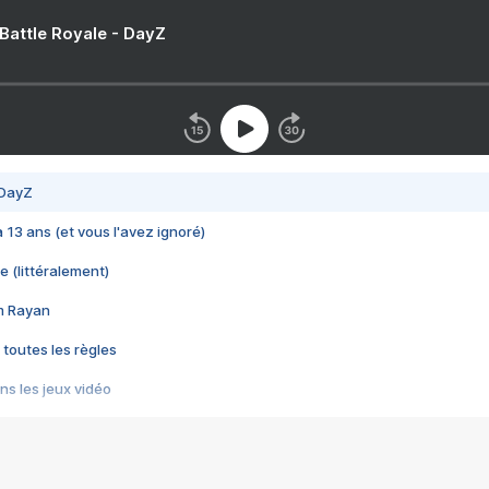
 Battle Royale - DayZ
 DayZ
 a 13 ans (et vous l'avez ignoré)
e (littéralement)
im Rayan
 toutes les règles
s les jeux vidéo
us choquant de Rockstar ? - Le scandale BULLY
e plus moche de Steam