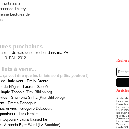
ures prochaines
 sapin... Je vais donc piocher dans ma PAL !
0_PAL_2012
Recher
illets à venir...
s, ça veut dire que les billets sont prêts, youhou !)
 de Hurle-vent - Emily Bronte
ers du Négus - Laurent Gaudé
Articles
 Ingrid Thobois (
Prix Biblioblog
)
vres - Shumona Sinha (
Prix Biblioblog
)
A crier d
Les chéru
om - Emma Donoghue
Dans les
Le discou
mes envies - Grégoire Delacourt
Où la blo
Bloguer o
pnotiseur - Lars Kepler
d’année !
Comment, 
r toujours - Laura Kasischke
Les chose
our - Amanda Eyre Ward (LV
Sandrine
)
Trois ex 
Code 93 - 