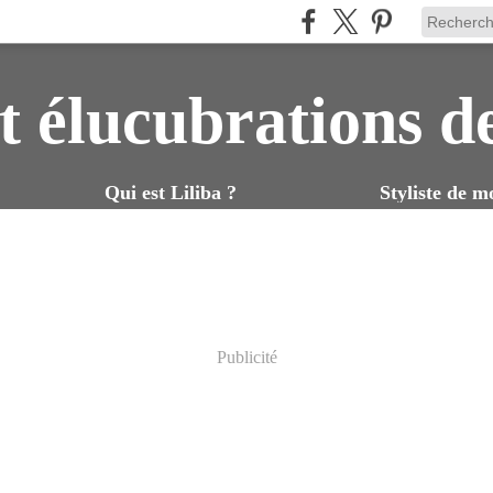
t élucubrations d
Qui est Liliba ?
Styliste de m
Publicité