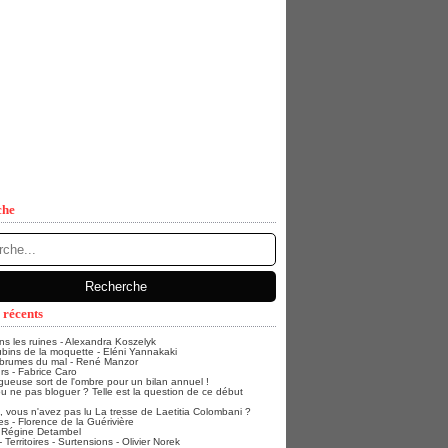
che
 récents
ans les ruines - Alexandra Koszelyk
bins de la moquette - Eléni Yannakaki
 brumes du mal - René Manzor
rs - Fabrice Caro
gueuse sort de l'ombre pour un bilan annuel !
u ne pas bloguer ? Telle est la question de ce début
vous n'avez pas lu La tresse de Laetitia Colombani ?
s - Florence de la Guérivière
- Régine Detambel
Territoires - Surtensions - Olivier Norek