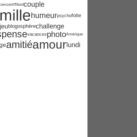
couple
cence
Nord
art
mille
humeur
folie
psycho
challenge
jeu
blogosphère
spense
photo
vacances
Amérique
amour
amitié
lundi
ge
e