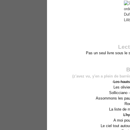
Lect
Pas un seul livre sous le
B
(z'avez vu, y'en a plein de barré
Les hauts
Les olivi
Sollicciano -
Assommons les pau
Ro
La liste de 
L'hy
A moi pou
Le ciel tout aut