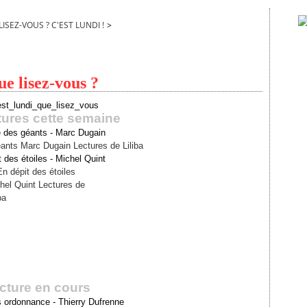
LISEZ-VOUS ? C'EST LUNDI !
>
ue lisez-vous ?
tures cette semaine
des géants - Marc Dugain
 des étoiles - Michel Quint
cture e
n cours
 ordonnance - Thierry Dufrenne