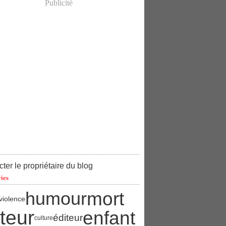
Publicité
ter le propriétaire du blog
ies
mort
humour
violence
teur
enfant
éditeur
culture