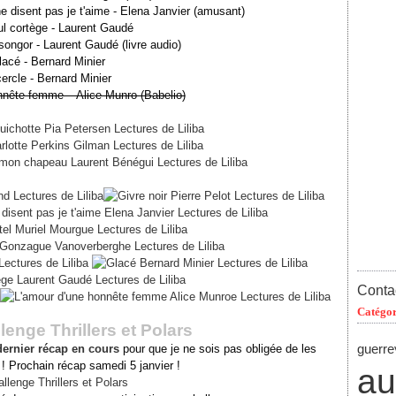
e disent pas je t'aime - Elena Janvier (amusant)
ul cortège - Laurent Gaudé
songor - Laurent Gaudé (livre audio)
lacé - Bernard Minier
cercle - Bernard Minier
nnête femme – Alice Munro (Babelio)
Contac
Catégor
enge Thrillers et Polars
guerre
dernier récap en cours
pour que je ne sois pas obligée de les
 ! Prochain récap samedi 5 janvier !
au