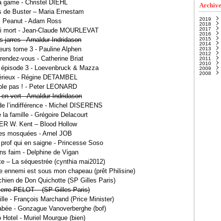
a game - Christel DIEHL
Archive
es de Buster – Maria Ernestam
2019
. Peanut - Adam Ross
2018
Nove
2017
Févri
Janvi
roi mort - Jean-Claude MOURLEVAT
2016
Janvi
Nove
s jarres - Arnaldur Indridason
2015
Octo
Déce
2014
Sept
Janvi
leurs tome 3 - Pauline Alphen
2013
Août
Déce
2012
Juille
Nove
Déce
 rendez-vous - Catherine Briat
2011
Juin
Octo
Nove
Déce
(
2010
Mai
Sept
Octo
Nove
Déce
(
 épisode 3 - Loevenbruck & Mazza
2009
Avril
Juille
Sept
Octo
Nove
Déce
(
2008
Mars
Juin
Août
Sept
Octo
Nove
Déce
érieux - Régine DETAMBEL
Févri
Mai
Juille
Août
Sept
Octo
Nove
Déce
(
Janvi
Avril
Juin
Juille
Août
Sept
Octo
Nove
ble pas ! - Peter LEONARD
Mars
Mai
Juin
Juille
Août
Sept
Octo
(
Févri
Avril
Mai
Juin
Juille
Août
Sept
(
en vert - Arnaldur Indridason
Janvi
Mars
Avril
Mai
Juin
Juille
Août
(
Févri
Mars
Avril
Mai
Juin
Juille
(
e l’indifférence - Michel DISERENS
Janvi
Févri
Mars
Avril
Mai
Juin
(
(
Janvi
Févri
Mars
Avril
Mai
(
(
e la famille - Grégoire Delacourt
Janvi
Févri
Mars
Avril
Janvi
Févri
Mars
 W. Kent – Blood Hollow
Janvi
Févri
es mosquées - Arnel JOB
Janvi
prof qui en saigne - Princesse Soso
ns faim - Delphine de Vigan
e – La séquestrée (cynthia mai2012)
 ennemi est sous mon chapeau (prêt Philisine)
ien de Don Quichotte (SP Gilles Paris)
Pierre PELOT – (SP Gilles Paris)
le - François Marchand (Price Minister)
bée - Gonzague Vanoverberghe (bof)
Hotel - Muriel Mourgue (bien)