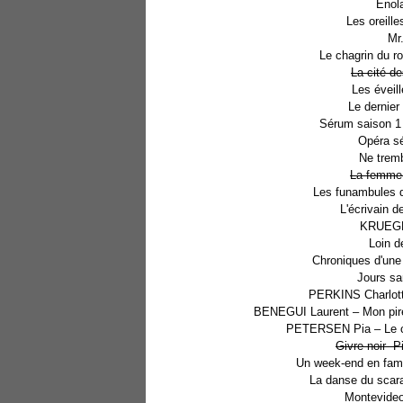
Enol
Les oreill
Mr
Le chagrin du 
La cité de
Les éveil
Le dernier
Sérum saison 1
Opéra s
Ne trem
La femme 
Les funambules d
L'écrivain d
KRUEGER
Loin d
Chroniques d'une 
Jours sa
PERKINS Charlott
BENEGUI Laurent – Mon pire
PETERSEN Pia – Le ch
Givre noir- 
Un week-end en famil
La danse du scara
Montevideo 