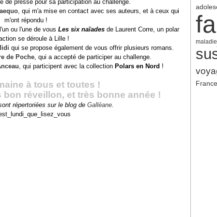
hé de presse pour sa participation au challenge.
adoles
-aequo
, qui m'a mise en contact avec ses auteurs, et à ceux qui
fa
m'ont répondu !
à l'un ou l'une de vous
Les six naïades
de Laurent Corre, un polar
'action se déroule à Lille !
maladie
Midi
qui se propose également de vous offrir plusieurs romans.
su
re de Poche
, qui a accepté de participer au challenge.
Anceau
, qui participent avec la collection
Polars en Nord
!
voya
ine à tous et toutes !
Franc
 bon réveillon, et très bonne année !
sont répertoriées sur le blog de
Galléane
.