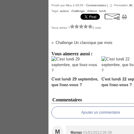
Posté par liliba à 08:00 -
Commentaires [
…
]
- Permalien [
#
]
Tags:
auteur
,
challenge
,
éditeur
,
lundi
Vous aimez ?
0 vote
Challenge Un classique par mois
Vous aimerez aussi :
C'est lundi 29 septembre,
C'est lundi 22 se
que lisez-vous ?
que lisez-vous ?
Commentaires
Ajouter un commentaire
M
Mango
01/01/2013 06:38