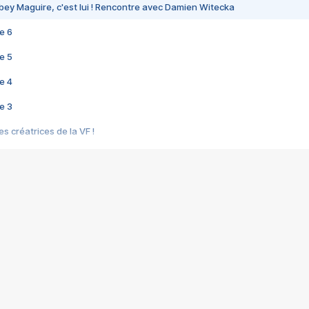
bey Maguire, c'est lui ! Rencontre avec Damien Witecka
e 6
e 5
e 4
e 3
s créatrices de la VF !
e 2
e 1
e Mektoub My Love arrive enfin ! Rencontre avec Shaïn Boumedine et Sal
i : après Toni en famille
elle réalise le bouleversant Dites lui que je l'aime
ais ! Rencontre autour de Vie privée de Rebecca Zlotowski
 de Marguerite, Grave... Rencontre avec Ella Rumpf