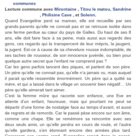
Lecture commune avec
Mirontaine
,
Titou le matou
,
Sandrine
,
Philisine Cave
, et
Solenn
.
Quand Evangeline perd sa maman, elle est recueillie par ses
grands-parents qu’elle ne connait pas et se retrouve isolée dans
une ferme perdue au cœur du pays de Galles. Du haut de ses 8
ans, elle doit faire face à sa peine, mais aussi aux regards des
gens, ces regards qui la transpercent de leur mépris, la jaugent,
la jugent. Est-ce à cause de sa chevelure rousse indomptable, de
ses taches de rousseur, de son innocence juvénile, ou bien pour
quelque autre secret que l’enfant ne comprend pas ?
Car les gens parfois lancent des piques, et parlent de son père.
Un père qu’elle ne connait pas, qu’elle n’a jamais vu, mais auquel
il parait qu’elle ressemble énormément. Un père qui a quitté sa
mère, et qui a laissé dans le village un souvenir bien négatif… Un
père qu’elle aimerait tant aimer.
C’est la femme mûre qui raconte son enfance, une Eve en
attente d’un enfant, heureuse, mais qui pourtant ne peut se
départir d’une forme de nostalgie face au temps d’avant, et aussi
de regrets et de remords. Car le passé pèse encore sur son âme,
comme une chape. Elle se remémore sa rencontre avec ses
deux seuls amis, un qu’elle perdra en cours de route, et l’autre
qu’elle gardera, s’en étonnant encore des années plus tard.