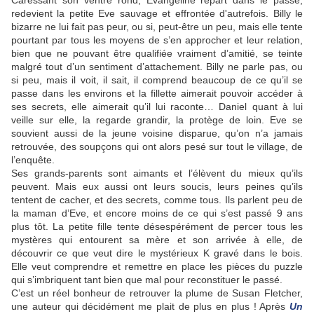
Caressant son ventre rond, Evangeline repart dans le passé,
redevient la petite Eve sauvage et effrontée d'autrefois. Billy le
bizarre ne lui fait pas peur, ou si, peut-être un peu, mais elle tente
pourtant par tous les moyens de s’en approcher et leur relation,
bien que ne pouvant être qualifiée vraiment d’amitié, se teinte
malgré tout d’un sentiment d’attachement. Billy ne parle pas, ou
si peu, mais il voit, il sait, il comprend beaucoup de ce qu’il se
passe dans les environs et la fillette aimerait pouvoir accéder à
ses secrets, elle aimerait qu’il lui raconte… Daniel quant à lui
veille sur elle, la regarde grandir, la protège de loin. Eve se
souvient aussi de la jeune voisine disparue, qu’on n’a jamais
retrouvée, des soupçons qui ont alors pesé sur tout le village, de
l’enquête.
Ses grands-parents sont aimants et l’élèvent du mieux qu’ils
peuvent. Mais eux aussi ont leurs soucis, leurs peines qu’ils
tentent de cacher, et des secrets, comme tous. Ils parlent peu de
la maman d’Eve, et encore moins de ce qui s’est passé 9 ans
plus tôt. La petite fille tente désespérément de percer tous les
mystères qui entourent sa mère et son arrivée à elle, de
découvrir ce que veut dire le mystérieux K gravé dans le bois.
Elle veut comprendre et remettre en place les pièces du puzzle
qui s’imbriquent tant bien que mal pour reconstituer le passé.
C’est un réel bonheur de retrouver la plume de Susan Fletcher,
une auteur qui décidément me plait de plus en plus ! Après
Un