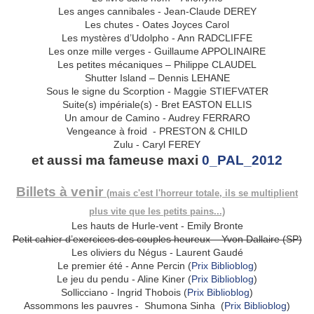
Les anges cannibales - Jean-Claude DEREY
Les chutes - Oates Joyces Carol
Les mystères d’Udolpho - Ann RADCLIFFE
Les onze mille verges - Guillaume APPOLINAIRE
Les petites mécaniques – Philippe CLAUDEL
Shutter Island – Dennis LEHANE
Sous le signe du Scorption - Maggie STIEFVATER
Suite(s) impériale(s) - Bret EASTON ELLIS
Un amour de Camino - Audrey FERRARO
Vengeance à froid - PRESTON & CHILD
Zulu - Caryl FEREY
et aussi ma fameuse maxi
0_PAL_2012
Billets à venir
(mais c'est l'horreur totale, ils se multiplient
plus vite que les petits pains...)
Les hauts de Hurle-vent - Emily Bronte
Petit cahier d’exercices des couples heureux – Yvon Dallaire (SP)
Les oliviers du Négus - Laurent Gaudé
Le premier été - Anne Percin (
Prix Biblioblog
)
Le jeu du pendu - Aline Kiner (
Prix Biblioblog
)
Sollicciano - Ingrid Thobois (
Prix Biblioblog
)
Assommons les pauvres - Shumona Sinha (
Prix Biblioblog
)