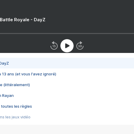
 Battle Royale - DayZ
 DayZ
 a 13 ans (et vous l'avez ignoré)
e (littéralement)
im Rayan
 toutes les règles
s les jeux vidéo
us choquant de Rockstar ? - Le scandale BULLY