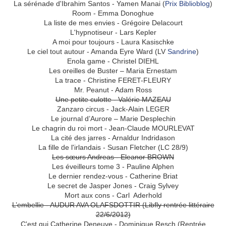
La sérénade d'Ibrahim Santos - Yamen Manai (
Prix Biblioblog
)
Room - Emma Donoghue
La liste de mes envies - Grégoire Delacourt
L'hypnotiseur - Lars Kepler
A moi pour toujours - Laura Kasischke
Le ciel tout autour - Amanda Eyre Ward (LV
Sandrine
)
Enola game - Christel DIEHL
Les oreilles de Buster – Maria Ernestam
La trace - Christine FERET-FLEURY
Mr. Peanut - Adam Ross
Une petite culotte - Valérie MAZEAU
Zanzaro circus - Jack-Alain LEGER
Le journal d’Aurore – Marie Desplechin
Le chagrin du roi mort - Jean-Claude MOURLEVAT
La cité des jarres - Arnaldur Indridason
La fille de l'irlandais - Susan Fletcher (LC 28/9)
Les sœurs Andreas - Eleanor BROWN
Les éveilleurs tome 3 - Pauline Alphen
Le dernier rendez-vous - Catherine Briat
Le secret de Jasper Jones - Craig Sylvey
Mort aux cons - Carl Aderhold
L’embellie - AUDUR AVA OLAFSDOTTIR (Libfly rentrée littéraire
22/6/2012)
C'est qui Catherine Deneuve - Dominique Resch (Rentrée