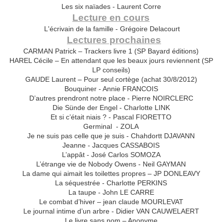
Les six naïades - Laurent Corre
Lecture en cours
L'écrivain de la famille - Grégoire Delacourt
Lectures prochaines
CARMAN Patrick – Trackers livre 1 (SP Bayard éditions)
HAREL Cécile – En attendant que les beaux jours reviennent (SP
LP conseils)
GAUDE Laurent – Pour seul cortège (achat 30/8/2012)
Bouquiner - Annie FRANCOIS
D’autres prendront notre place - Pierre NOIRCLERC
Die Sünde der Engel - Charlotte LINK
Et si c’était niais ? - Pascal FIORETTO
Germinal - ZOLA
Je ne suis pas celle que je suis - Chahdortt DJAVANN
Jeanne - Jacques CASSABOIS
L’appât - José Carlos SOMOZA
L’étrange vie de Nobody Owens - Neil GAYMAN
La dame qui aimait les toilettes propres – JP DONLEAVY
La séquestrée - Charlotte PERKINS
La taupe - John LE CARRE
Le combat d’hiver – jean claude MOURLEVAT
Le journal intime d’un arbre - Didier VAN CAUWELAERT
Le livre sans nom – Anonyme