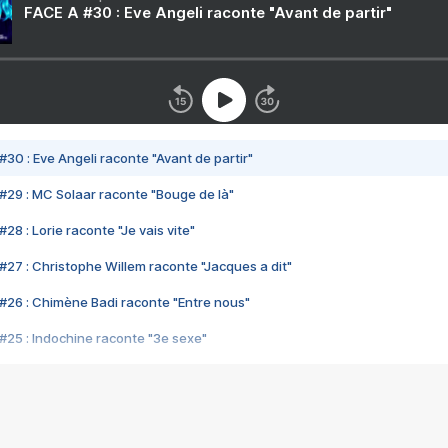
FACE A #30 : Eve Angeli raconte "Avant de partir"
#30 : Eve Angeli raconte "Avant de partir"
#29 : MC Solaar raconte "Bouge de là"
28 : Lorie raconte "Je vais vite"
#27 : Christophe Willem raconte "Jacques a dit"
#26 : Chimène Badi raconte "Entre nous"
#25 : Indochine raconte "3e sexe"
#24 : Zaho raconte "C'est chelou"
#23 : Patrick Bruel raconte "Au café des délices"
#22 : Kyo raconte "Le chemin"