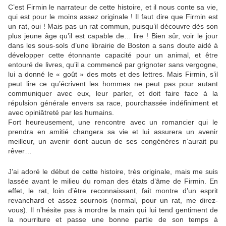
C’est Firmin le narrateur de cette histoire, et il nous conte sa vie,
qui est pour le moins assez originale ! Il faut dire que Firmin est
un rat, oui ! Mais pas un rat commun, puisqu’il découvre dès son
plus jeune âge qu’il est capable de… lire ! Bien sûr, voir le jour
dans les sous-sols d’une librairie de Boston a sans doute aidé à
développer cette étonnante capacité pour un animal, et être
entouré de livres, qu’il a commencé par grignoter sans vergogne,
lui a donné le « goût » des mots et des lettres. Mais Firmin, s’il
peut lire ce qu’écrivent les hommes ne peut pas pour autant
communiquer avec eux, leur parler, et doit faire face à la
répulsion générale envers sa race, pourchassée indéfiniment et
avec opiniâtreté par les humains.
Fort heureusement, une rencontre avec un romancier qui le
prendra en amitié changera sa vie et lui assurera un avenir
meilleur, un avenir dont aucun de ses congénères n’aurait pu
rêver…
J’ai adoré le début de cette histoire, très originale, mais me suis
lassée avant le milieu du roman des états d’âme de Firmin. En
effet, le rat, loin d’être reconnaissant, fait montre d’un esprit
revanchard et assez sournois (normal, pour un rat, me direz-
vous). Il n’hésite pas à mordre la main qui lui tend gentiment de
la nourriture et passe une bonne partie de son temps à