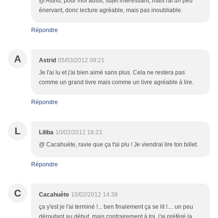
@ Astrid, pour moi aussi, sujet intéressant, mais rat un peu
énervant, donc lecture agréable, mais pas inoubliable.
Répondre
A
Astrid
05/03/2012 09:21
Je l'ai lu et j'ai bien aimé sans plus. Cela ne restera pas
comme un grand livre mais comme un livre agréable à lire.
Répondre
L
Liliba
10/02/2012 18:23
@ Cacahuète, ravie que ça t'ai plu ! Je viendrai lire ton billet.
Répondre
C
Cacahuète
10/02/2012 14:38
ça y'est je l'ai terminé !... ben finalement ça se lit !.... un peu
déroutant au début, mais contrairement à toi, j'ai préféré la