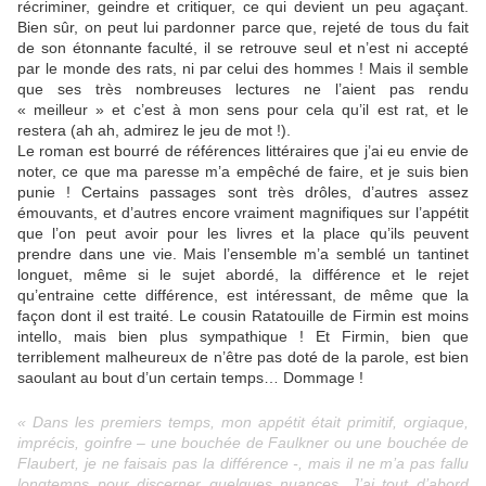
récriminer, geindre et critiquer, ce qui devient un peu agaçant.
Bien sûr, on peut lui pardonner parce que, rejeté de tous du fait
de son étonnante faculté, il se retrouve seul et n’est ni accepté
par le monde des rats, ni par celui des hommes ! Mais il semble
que ses très nombreuses lectures ne l’aient pas rendu
« meilleur » et c’est à mon sens pour cela qu’il est rat, et le
restera (ah ah, admirez le jeu de mot !).
Le roman est bourré de références littéraires que j’ai eu envie de
noter, ce que ma paresse m’a empêché de faire, et je suis bien
punie ! Certains passages sont très drôles, d’autres assez
émouvants, et d’autres encore vraiment magnifiques sur l’appétit
que l’on peut avoir pour les livres et la place qu’ils peuvent
prendre dans une vie. Mais l’ensemble m’a semblé un tantinet
longuet, même si le sujet abordé, la différence et le rejet
qu’entraine cette différence, est intéressant, de même que la
façon dont il est traité. Le cousin Ratatouille de Firmin est moins
intello, mais bien plus sympathique ! Et Firmin, bien que
terriblement malheureux de n’être pas doté de la parole, est bien
saoulant au bout d’un certain temps… Dommage !
« Dans les premiers temps, mon appétit était primitif, orgiaque,
imprécis, goinfre – une bouchée de Faulkner ou une bouchée de
Flaubert, je ne faisais pas la différence -, mais il ne m’a pas fallu
longtemps pour discerner quelques nuances. J’ai tout d’abord