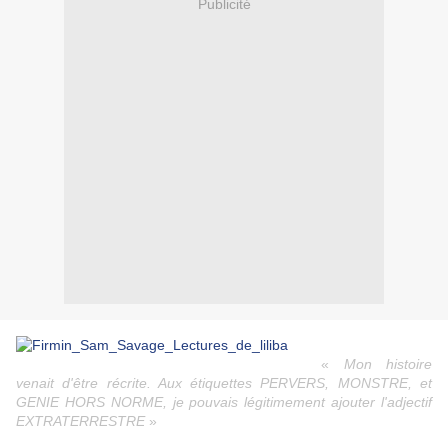
Publicité
«
Mon histoire
venait d'être récrite. Aux étiquettes PERVERS, MONSTRE, et
GENIE HORS NORME, je pouvais légitimement ajouter l'adjectif
EXTRATERRESTRE
»