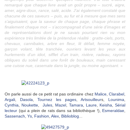
remarqué que chaque livre avait un goût propre – sucré, aigre,
amer, aigre-doux, rance, salé, acide. J’ai également constaté que
chacune de ces saveurs – puis, au fur et à mesure que mes sens
s’aiguisaient, que la saveur de chaque page, chaque phrase et
finalement chaque mot – s’accompagnait d’une série d’images et
de représentations dont je ne savais pourtant rien vu mon
expérience très limitée de la prétendue réalité : gratte-ciels, ports,
chevaux, cannibales, arbre en fleur, lit défait, femme noyée,
garçon volant, tête tranchée, ouvriers levant les yeux aux
hurlements d’un idiot, sifflet d’un train, rivière, radeau, rayons
obliques du soleil dans une forêt de bouleaux, main caressant
une cuisse nue, casemate dans la jungle, ou moine agonisant.
»
On parle aussi de ce petit rat pas ordinaire chez
Malice
,
Clarabel
,
Argali
,
Dasola
,
Tournez les pages
,
Artsouilleur
s,
Lounima
,
Cynthia
,
Noukette
,
Jules
,
Mazel
,
Tamara
,
Laure
,
Keisha
,
Sérial
lecteur
(qui a plein de rats dans sa bibliothèque !),
Esmeraldae
,
Sassenach
,
Ys
,
Fashion
,
Alex
,
Biblioblog
...