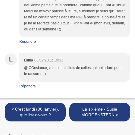
deuxième partie que la première ! comme quoi !... <br /> <br />
Merci de m'avoir poussé à le lire, autrement je sens qu'il serait
resté un certain temps dans ma PAL à prendre la poussière et
je ne le regrette pas du tout ! ;)<br /> <br /> (mon avis, demain,
ou dans la semaine ! ;)
Répondre
L
Liliba
06/02/2012 19:31
@ COnstance, va lire les billets de celles qui ont adoré pour
te rassurer ;-)
Répondre
< C'est lundi (30 janvier),
La sixième - Susie
que lisez-vous ?
MORGENSTERN >