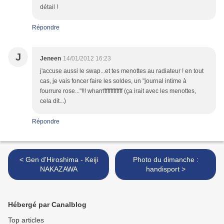
détail !
Répondre
J
Jeneen
14/01/2012 16:23
j'accuse aussi le swap...et tes menottes au radiateur ! en tout
cas, je vais foncer faire les soldes, un "journal intime à
fourrure rose..."!!! wharrfffffffffffff (ça irait avec les menottes,
cela dit...)
Répondre
< Gen d'Hiroshima - Keiji
Photo du dimanche :
NAKAZAWA
handisport >
Hébergé par Canalblog
Top articles