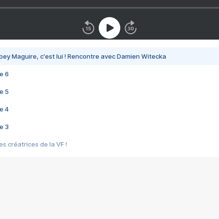
bey Maguire, c'est lui ! Rencontre avec Damien Witecka
e 6
e 5
e 4
e 3
s créatrices de la VF !
e 2
e 1
e Mektoub My Love arrive enfin ! Rencontre avec Shaïn Boumedine et Sal
i : après Toni en famille