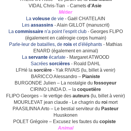
VIDAL Chris-Tian
- Carnets
d’Asie
Métier
La
voleuse
de vie
- Gaël CHATELAIN
Les
assassins
- Alain GILLOT (manuscrit)
La
commissaire
n'a point l'esprit club
- Georges FLIPO
(également en catérogie corps humain)
Parle-leur de batailles, de
rois
et d'éléphants
- Mathias
ENARD (également en animal)
La
servante
écarlate
- Margaret ATWOOD
Sacrées
sorcières
- Roald DAHL
LFHé la
sorcière
- Yak RIVAIS (lu, billet à venir)
BARI
CCO Alessandro –
Pianiste
BURGONDE Julien – La nostalgie du
fossoyeur
CIRINO LINDA D. – la
coquetière
FLIPO Georges – le vertige des
auteurs
(lu, billet à venir)
MOURLEVAT jean claude - Le chagrin du
roi
mort
PAASILINNA Arto – Le bestial serviteur du
Pasteur
Huuskonen
POLET Grégoire – Excusez les fautes du
copiste
Animal