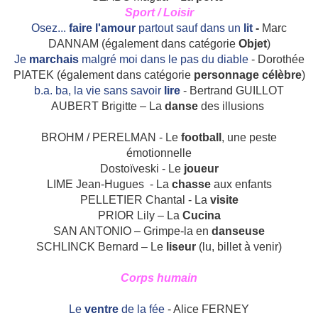
Sport / Loisir
Osez...
faire l'amour
partout sauf dans un
lit
-
Marc
DANNAM (également dans catégorie
Objet
)
Je
marchais
malgré moi dans le pas du diable
- Dorothée
PIATEK (également dans catégorie
personnage célèbre
)
b.a. ba, la vie sans savoir
lire
- Bertrand GUILLOT
AUBERT Brigitte – La
danse
des illusions
BROHM / PERELMAN - Le
football
, une peste
émotionnelle
Dostoïveski - Le
joueur
LIME Jean-Hugues
- La
chasse
aux enfants
PELLETIER Chantal ‑ La
visite
PRIOR Lily – La
Cucina
SAN ANTONIO – Grimpe-la en
danseuse
SCHLINCK Bernard – Le
liseur
(lu, billet à venir)
Corps humain
Le
ventre
de la fée
- Alice FERNEY