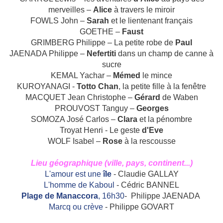
merveilles –
Alice
à travers le miroir
FOWLS John –
Sarah
et le lientenant français
GOETHE –
Faust
GRIMBERG Philippe – La petite robe de
Paul
JAENADA Philippe –
Nefertiti
dans un champ de canne à
sucre
KEMAL Yachar –
Mémed
le mince
KUROYANAGI ‑
Totto Chan
, la petite fille à la fenêtre
MACQUET Jean Christophe –
Gérard
de Waben
PROUVOST Tanguy –
Georges
SOMOZA José Carlos –
Clara
et la pénombre
Troyat Henri - Le geste
d'Eve
WOLF Isabel –
Rose
à la rescousse
Lieu géographique (ville, pays, continent...)
L'amour est une
île
- Claudie GALLAY
L'homme de Kaboul
- Cédric BANNEL
Plage de Manaccora
, 16h30
- Philippe JAENADA
Marcq ou crève
- Philippe GOVART