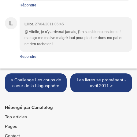
Répondre
L
Liliba
27/04/2011 06:45
@ Aifelle, je n'y arriverai jamais, j'en suis bien consciente !
mais ça me motive malgré tout pour piocher dans ma pal et
ne rien racheter !
Répondre
< Challenge Les coups de
Les livres se promènent -
coeur de la blogosphère
avril 2011 >
Hébergé par Canalblog
Top articles
Pages
Contact