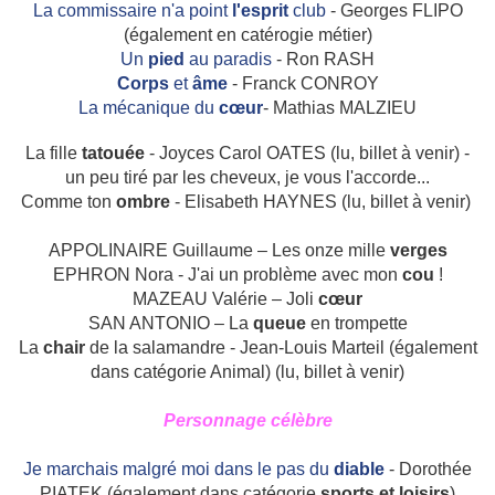
La commissaire n'a point
l'esprit
club
- Georges FLIPO
(également en catérogie métier)
Un
pied
au paradis
- Ron RASH
Corps
et
âme
- Franck CONROY
La mécanique du
cœur
- Mathias MALZIEU
La fille
tatouée
- Joyces Carol OATES
(lu, billet à venir) -
un peu tiré par les cheveux, je vous l'accorde...
Comme ton
ombre
- Elisabeth HAYNES
(lu, billet à venir)
APPOLINAIRE Guillaume – Les onze mille
verges
EPHRON Nora ‑ J'ai un problème avec mon
cou
!
MAZEAU Valérie – Joli
cœur
SAN ANTONIO – La
queue
en trompette
La
chair
de la salamandre - Jean-Louis Marteil (également
dans catégorie Animal) (lu, billet à venir)
Personnage célèbre
Je marchais malgré moi dans le pas du
diable
- Dorothée
PIATEK (également dans catégorie
sports et loisirs
)