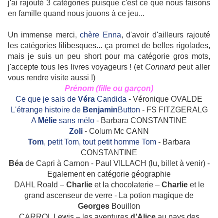
j'ai rajouté 3 catégories puisque c'est ce que nous faisons
en famille quand nous jouons à ce jeu...
Un immense merci,
chère Enna
, d'avoir d'ailleurs rajouté
les catégories lilibesques... ça promet de belles rigolades,
mais je suis un peu short pour ma catégorie gros mots,
j'accepte tous les livres voyageurs ! (et
Connard
peut aller
vous rendre visite aussi !)
Prénom (fille ou garçon)
Ce que je sais de
Véra
Candida
- Véronique OVALDE
L'étrange histoire de
Benjamin
Button
- FS FITZGERALG
A
Mélie
sans mélo
- Barbara CONSTANTINE
Zoli
- Colum Mc CANN
Tom
, petit Tom, tout petit homme Tom
- Barbara
CONSTANTINE
Béa
de Capri à Carnon - Paul VILLACH (lu, billet à venir) -
Egalement en catégorie géographie
DAHL Roald –
Charlie
et la chocolaterie –
Charlie
et le
grand ascenseur de verre - La potion magique de
Georges
Bouillon
CARROL Lewis – les aventures
d’Alice
au pays des