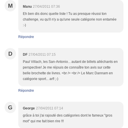
M
Manu
27/04/2011 07:36
Eh ben dis donc quelle liste ! Tu as presque réussi ton
challenge, vu qu'il n'y a qu'une seule catégorie non entamée
:-)
Répondre
D
DF
27/04/2011 07:15
Paul Villach, les San-Antonio... autant de billets alléchants en
perspective! Je me réjouis de connaître ton avis sur cette
belle brochette de livres. <br /> <br /> Le Marc Dannam en
catégorie sport... arf! ;-)
Répondre
G
George
27/04/2011 07:14
grâce à toi j'ai rajouté des catégories dont le fameux "gros
mot" qui me fait bien rire !!!