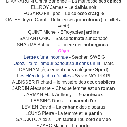
DIVAKARUNI Chitra Banerjee – La maîtresse des
épices
ELLROY James – Le
dalhia
noir
FUSARO Philippe – Le colosse
d’argile
OATES Joyce Carol – Délicieuses
pourritures
(lu, billet à
venir)
QUINT Michel ‑ Effroyables
jardins
SAN ANTONIO – Sauce
tomate
sur canapé
SHARMA Bulbul – La colère des
aubergines
Objet
Lettre
d'une inconnue
- Stephan SWEIG
Osez... faire l'amour partout sauf dans un
lit
- Marc
DANNAM (également dans catégorie
Sport
)
L
es
clés
du jardin d’étoiles
- Sylvie MOLINARI
ALBISSER Richard – le mystère des deux
sabliers
JARDIN Alexandre – Chaque femme est un
roman
JARMAN Mark Anthony – 19
couteaux
LESSING Doris – Le
carnet
d’or
LEVIEN David – La
cabane
des disparus
LOUYS Pierre - La femme et le
pantin
SALAKTO Alexis – Un
fauteuil
au bord du vide
SZABO Magda – La
porte