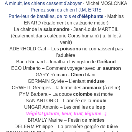
A minuit, les chiens cessent d'aboyer
- Michel MOSLONKA
Prenez soin du chien ! J.M. ERRE
Parle-leur de batailles, de rois et
d'éléphants
- Mathias
ENARD (également en catégorie métier)
La chair de la
salamandre
- Jean-Louis MARTEIL
(également dans catégorie Corps humain) (lu, billet à
venir)
ADERHOLD Carl – Les
poissons
ne connaissent pas
l’adultère
Bach Richard - Jonathan Livingston le
Goéland
ECO Umberto – Comment voyager avec un
saumon
GARY Romain -
Chien
blanc
GERMAIN Sylvie – L’enfant
méduse
ORWELL Georges – la ferme des
animaux
(à relire)
PYM Barbara – La douce
colombe
est morte
SAN ANTONIO – L’année de la
moule
UNGAR Antonio – Les oreilles du
loup
Végétal (plante, fleur, fruit, légume...)
BRAMLY Marine – Festin de
miettes
DELERM Philippe – La première gorgée de
bière