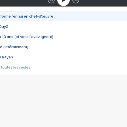
nsformé l’ennui en chef-d’œuvre
 DayZ
 a 13 ans (et vous l'avez ignoré)
e (littéralement)
im Rayan
 toutes les règles
s les jeux vidéo
us choquant de Rockstar ? - Le scandale BULLY
e plus moche de Steam
du RÊVE tourne au CAUCHEMAR
pendant 8 heures