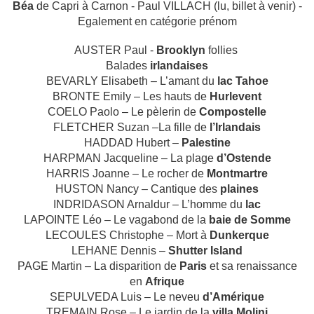
Béa
de Capri à Carnon - Paul VILLACH (lu, billet à venir) -
Egalement en catégorie prénom
AUSTER Paul ‑
Brooklyn
follies
Balades
irlandaises
BEVARLY Elisabeth – L’amant du
lac Tahoe
BRONTE Emily – Les hauts de
Hurlevent
COELO Paolo – Le pèlerin de
Compostelle
FLETCHER Suzan –La fille de
l’Irlandais
HADDAD Hubert –
Palestine
HARPMAN Jacqueline – La plage
d’Ostende
HARRIS Joanne – Le rocher de
Montmartre
HUSTON Nancy – Cantique des
plaines
INDRIDASON Arnaldur – L’homme du
lac
LAPOINTE Léo – Le vagabond de la
baie de Somme
LECOULES Christophe – Mort à
Dunkerque
LEHANE Dennis –
Shutter Island
PAGE Martin – La disparition de
Paris
et sa renaissance
en
Afrique
SEPULVEDA Luis – Le neveu
d’Amérique
TREMAIN Rose – Le jardin de la
villa Molini