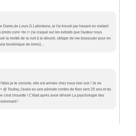
re Dame,de Louis G Lafontaine, je l'ai trouvé par hasard en visitant
e.jimdo.com/ <br /> j'ai craqué sur les extraits que l'auteur nous
sé la moitié de la nuit à le dévoré, obliger de me bousculer pour en
une boulimique de livres)....
 Mais je te console, elle est arrivée chez nous hier soir ! Je ne
 /> @ Toutisy, j'avais eu une période contes de fées vers 25 ans et du
 que c'est chouette ! C'était après avoir dévoré La psychologie des
ssionnant !