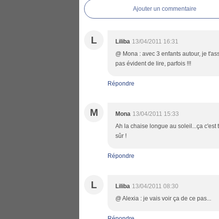
Ajouter un commentaire
L
Liliba
13/04/2011 16:31
@ Mona : avec 3 enfants autour, je t'ass
pas évident de lire, parfois !!!
Répondre
M
Mona
13/04/2011 15:33
Ah la chaise longue au soleil...ça c'est 
sûr !
Répondre
L
Liliba
13/04/2011 08:30
@ Alexia : je vais voir ça de ce pas...
Répondre