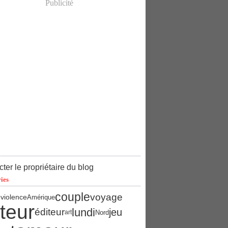
Publicité
ter le propriétaire du blog
ies
couple
voyage
e
violence
Amérique
teur
lundi
éditeur
jeu
Nord
art