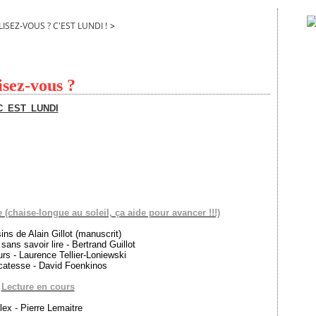
LISEZ-VOUS ? C'EST LUNDI !
>
lisez-vous ?
(chaise-longue au soleil, ça aide pour avancer !!!)
ns de Alain Gillot (manuscrit)
e sans savoir lire - Bertrand Guillot
rs - Laurence Tellier-Loniewski
catesse - David Foenkinos
Lecture en cours
lex - Pierre Lemaitre