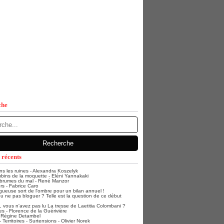
che
 récents
ans les ruines - Alexandra Koszelyk
bins de la moquette - Eléni Yannakaki
 brumes du mal - René Manzor
rs - Fabrice Caro
gueuse sort de l'ombre pour un bilan annuel !
u ne pas bloguer ? Telle est la question de ce début
vous n'avez pas lu La tresse de Laetitia Colombani ?
s - Florence de la Guérivière
- Régine Detambel
Territoires - Surtensions - Olivier Norek