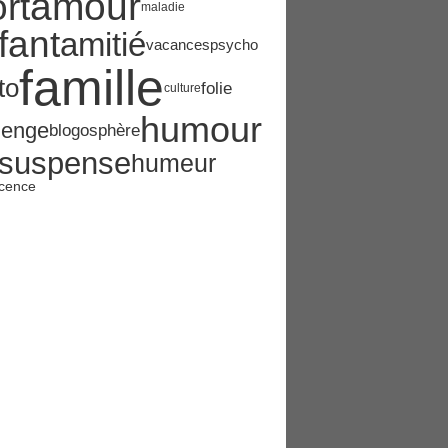
amour
rt
maladie
fant
amitié
vacances
psycho
famille
to
folie
culture
humour
lenge
blogosphère
suspense
humeur
cence