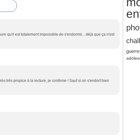
mo
en
pho
ure qu'il est totalement impossible de s'endormir... déjà que ça n'est
chal
guerre
adoles
très très propice à la lecture, je confirme ! Sauf si on s'endort bien