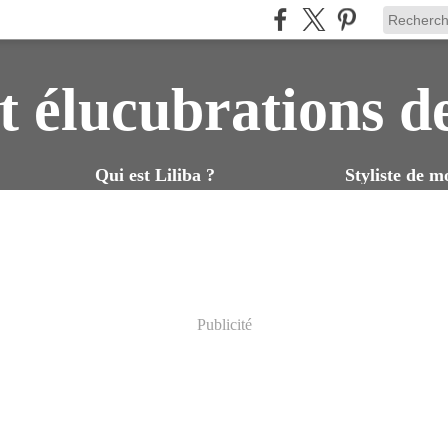
t élucubrations d
Qui est Liliba ?
Styliste de m
Publicité