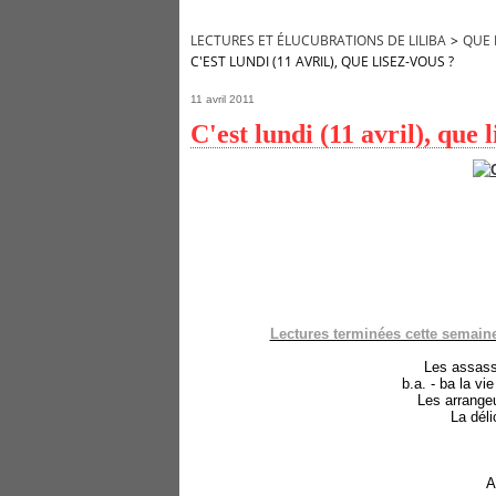
LECTURES ET ÉLUCUBRATIONS DE LILIBA
>
QUE 
C'EST LUNDI (11 AVRIL), QUE LISEZ-VOUS ?
11 avril 2011
C'est lundi (11 avril), que 
Lectures terminées cette semaine 
Les assassi
b.a. - ba la vi
Les arrangeu
La déli
A