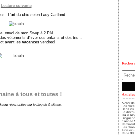
Lecture suivante
s - L'art du chic selon Lady Cartland
ne, envoi de mon
Swap à 2 PAL
.
des vêtements d'hiver des enfants et des tris...
lot avant les
vacances
vendredi !
Recher
ine à tous et toutes !
Articles
A crier d
i sont répertoriées sur le blog de
Galléane
.
Les chéru
Dans les
Le discou
Où la blo
Bloguer o
d’année !
Comment, 
Les chose
Trois ex 
Code 93 - 