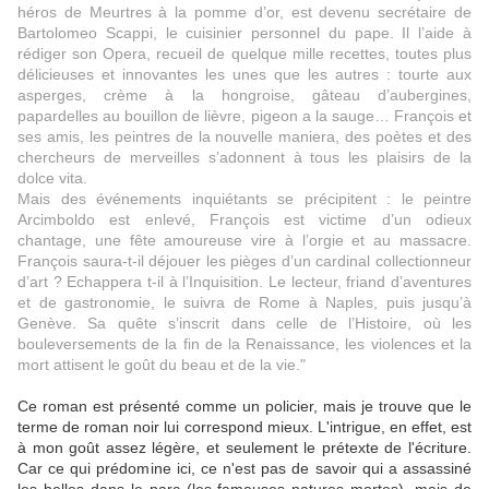
héros de Meurtres à la pomme d’or, est devenu secrétaire de
Bartolomeo Scappi, le cuisinier personnel du pape. Il l’aide à
rédiger son Opera, recueil de quelque mille recettes, toutes plus
délicieuses et innovantes les unes que les autres : tourte aux
asperges, crème à la hongroise, gâteau d’aubergines,
papardelles au bouillon de lièvre, pigeon a la sauge… François et
ses amis, les peintres de la nouvelle maniera, des poètes et des
chercheurs de merveilles s’adonnent à tous les plaisirs de la
dolce vita.
Mais des événements inquiétants se précipitent : le peintre
Arcimboldo est enlevé, François est victime d’un odieux
chantage, une fête amoureuse vire à l’orgie et au massacre.
François saura-t-il déjouer les pièges d’un cardinal collectionneur
d’art ? Echappera t-il à l’Inquisition. Le lecteur, friand d’aventures
et de gastronomie, le suivra de Rome à Naples, puis jusqu’à
Genève. Sa quête s’inscrit dans celle de l’Histoire, où les
bouleversements de la fin de la Renaissance, les violences et la
mort attisent le goût du beau et de la vie."
Ce roman est présenté comme un policier, mais je trouve que le
terme de roman noir lui correspond mieux. L'intrigue, en effet, est
à mon goût assez légère, et seulement le prétexte de l'écriture.
Car ce qui prédomine ici, ce n'est pas de savoir qui a assassiné