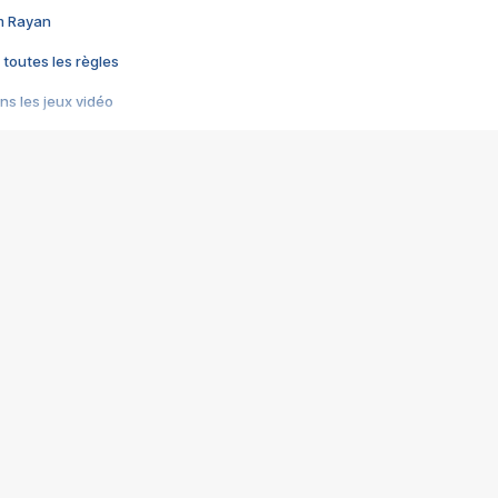
im Rayan
 toutes les règles
s les jeux vidéo
us choquant de Rockstar ? - Le scandale BULLY
e plus moche de Steam
du RÊVE tourne au CAUCHEMAR
pendant 8 heures
it… à tort
umiliés par un jeu vidéo
ire - Final Fantasy 8
ti un empire - Age of Empires
story DOFUS