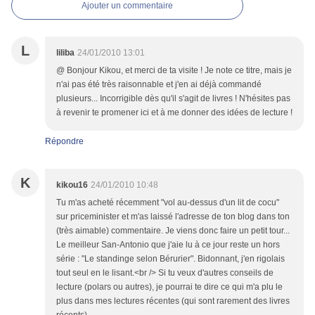
Ajouter un commentaire
L
liliba
24/01/2010 13:01
@ Bonjour Kikou, et merci de ta visite ! Je note ce titre, mais je
n'ai pas été très raisonnable et j'en ai déjà commandé
plusieurs... Incorrigible dès qu'il s'agit de livres ! N'hésites pas
à revenir te promener ici et à me donner des idées de lecture !
Répondre
K
kikou16
24/01/2010 10:48
Tu m'as acheté récemment "vol au-dessus d'un lit de cocu"
sur priceminister et m'as laissé l'adresse de ton blog dans ton
(très aimable) commentaire. Je viens donc faire un petit tour...
Le meilleur San-Antonio que j'aie lu à ce jour reste un hors
série : "Le standinge selon Bérurier". Bidonnant, j'en rigolais
tout seul en le lisant.<br /> Si tu veux d'autres conseils de
lecture (polars ou autres), je pourrai te dire ce qui m'a plu le
plus dans mes lectures récentes (qui sont rarement des livres