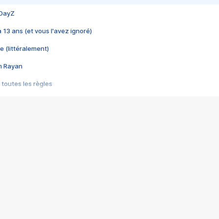
 DayZ
 a 13 ans (et vous l'avez ignoré)
e (littéralement)
im Rayan
 toutes les règles
s les jeux vidéo
us choquant de Rockstar ? - Le scandale BULLY
e plus moche de Steam
du RÊVE tourne au CAUCHEMAR
pendant 8 heures
it… à tort
umiliés par un jeu vidéo